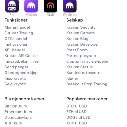
Pro
Kraken
Krak
Desktop
Funksjoner
Selskap
Marginhandel
Kraken Security
Futures Trading
Kraken Careers
OTC-handel
Kraken Blog
Institusjoner
Kraken Developer
API-handel
Press Room
Kraken API Center
Partnerprogram
Innsatsbelønninger
Oppføring av eiendeler
Send penger
Kraken Status
Gjentagende kjøp
Kundestøttesenter
Kjøp krypto
Klager
Selg krypto
Breakout Prop Trading
Bla gjennom kurser
Populære markeder
Bitcoin-kurs
BTC til USD
Ethereum-kurs
ETH til USD
Dogecoin-kurs
DOGE til USD
XRP-kurs
XRP til USD