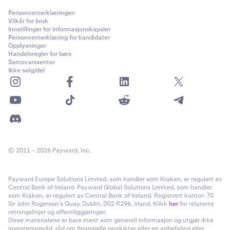
Personvernerklæringen
Vilkår for bruk
Innstillinger for informasjonskapsler
Personvernerklæring for kandidater
Opplysninger
Handelsregler for børs
Samsvarssenter
Ikke selg/del
© 2011 – 2026 Payward, Inc.
Payward Europe Solutions Limited, som handler som Kraken, er regulert av
Central Bank of Ireland. Payward Global Solutions Limited, som handler
som Kraken, er regulert av Central Bank of Ireland. Registrert kontor: 70
Sir John Rogerson’s Quay, Dublin, D02 R296, Irland. Klikk
her
for relaterte
retningslinjer og offentliggjøringer.
Disse materialene er bare ment som generell informasjon og utgjør ikke
investeringsråd, råd om finansielle produkter eller en anbefaling eller