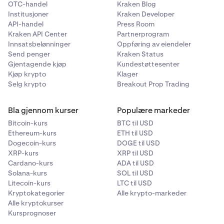
på en Prop-konto, og omvendt. Slik går du aldri glipp av
OTC-handel
Kraken Blog
en ordreutføring eller annen viktig hendelse – uansett
Institusjoner
Kraken Developer
Utbetalinger
hvilken konto det gjelder. Systemet unngår duplikater –
API-handel
Press Room
gjelder et volatilitetsvarsel flere kontoer, ser du det bare
Utbetaling godkjent og midler overført til Kraken
Kraken API Center
Partnerprogram
én gang.
Innsatsbelønninger
Oppføring av eiendeler
Wallet
Send penger
Kraken Status
Utbetaling avvist (inkluderer årsak)
Gjentagende kjøp
Kundestøttesenter
Kjøp krypto
Klager
Verifisering og avtaler
Selg krypto
Breakout Prop Trading
Påminnelse om å fullføre
verifisering
for å kvalifisere
Bla gjennom kurser
Populære markeder
til finansiert konto
Bitcoin-kurs
BTC til USD
Påminnelse om å sjekke e-posten din og signere
Ethereum-kurs
ETH til USD
Funded Trader Agreement
Dogecoin-kurs
DOGE til USD
XRP-kurs
XRP til USD
Cardano-kurs
ADA til USD
Solana-kurs
SOL til USD
Litecoin-kurs
LTC til USD
Kryptokategorier
Alle krypto-markeder
Alle kryptokurser
Kursprognoser