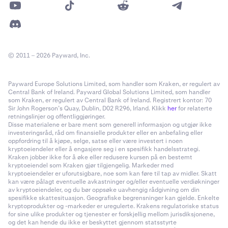
© 2011 – 2026 Payward, Inc.
Payward Europe Solutions Limited, som handler som Kraken, er regulert av
Central Bank of Ireland. Payward Global Solutions Limited, som handler
som Kraken, er regulert av Central Bank of Ireland. Registrert kontor: 70
Sir John Rogerson’s Quay, Dublin, D02 R296, Irland. Klikk
her
for relaterte
retningslinjer og offentliggjøringer.
Disse materialene er bare ment som generell informasjon og utgjør ikke
investeringsråd, råd om finansielle produkter eller en anbefaling eller
oppfordring til å kjøpe, selge, satse eller være investert i noen
kryptoeiendeler eller å engasjere seg i en spesifikk handelsstrategi.
Kraken jobber ikke for å øke eller redusere kursen på en bestemt
kryptoeiendel som Kraken gjør tilgjengelig. Markeder med
kryptoeiendeler er uforutsigbare, noe som kan føre til tap av midler. Skatt
kan være pålagt eventuelle avkastninger og/eller eventuelle verdiøkninger
av kryptoeiendeler, og du bør oppsøke uavhengig rådgivning om din
spesifikke skattesituasjon. Geografiske begrensninger kan gjelde. Enkelte
kryptoprodukter og -markeder er uregulerte. Krakens regulatoriske status
for sine ulike produkter og tjenester er forskjellig mellom jurisdiksjonene,
og det kan hende du ikke er beskyttet gjennom statsstyrte