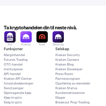
Ta kryptohandelen din til neste nivå.
Pro
Kraken
Krak
Desktop
Funksjoner
Selskap
Marginhandel
Kraken Security
Futures Trading
Kraken Careers
OTC-handel
Kraken Blog
Institusjoner
Kraken Developer
API-handel
Press Room
Kraken API Center
Partnerprogram
Innsatsbelønninger
Oppføring av eiendeler
Send penger
Kraken Status
Gjentagende kjøp
Kundestøttesenter
Kjøp krypto
Klager
Selg krypto
Breakout Prop Trading