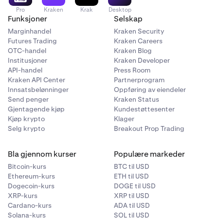
Pro
Kraken
Krak
Desktop
Funksjoner
Selskap
Marginhandel
Kraken Security
Futures Trading
Kraken Careers
OTC-handel
Kraken Blog
Skriv inn din CURP eller RFC, etterfulgt av din CLABE
4
Institusjoner
Kraken Developer
(bankkontonummer).
API-handel
Press Room
Sett kun inn fra en CLABE registrert under din
Kraken API Center
Partnerprogram
oppgitte CURP/RFC.
Innsatsbelønninger
Oppføring av eiendeler
Send penger
Kraken Status
Gjentagende kjøp
Kundestøttesenter
Kjøp krypto
Klager
Selg krypto
Breakout Prop Trading
Bla gjennom kurser
Populære markeder
Bitcoin-kurs
BTC til USD
Ethereum-kurs
ETH til USD
Dogecoin-kurs
DOGE til USD
XRP-kurs
XRP til USD
Cardano-kurs
ADA til USD
Solana-kurs
SOL til USD