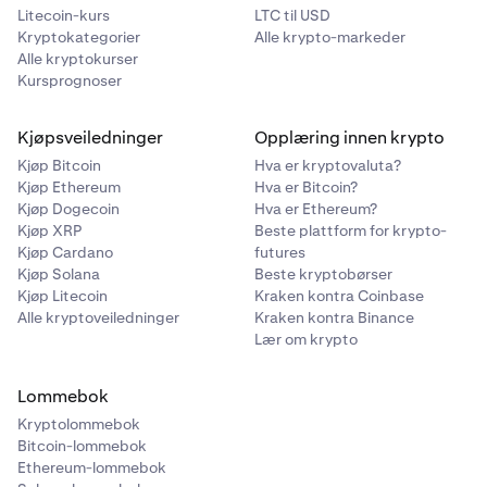
Litecoin-kurs
LTC til USD
Trykk
Jeg forstår
for å fortsette.
3
Kryptokategorier
Alle krypto-markeder
Skriv inn din CURP eller RFC, etterfulgt av din CLABE.
4
Alle kryptokurser
Kursprognoser
Sett kun inn fra kontoer knyttet til din CURP/RFC.
5
Kjøpsveiledninger
Opplæring innen krypto
Kjøp Bitcoin
Hva er kryptovaluta?
Skriv inn beløpet du ønsker å sette inn.
5
Kjøp Ethereum
Hva er Bitcoin?
Kjøp Dogecoin
Hva er Ethereum?
Kjøp XRP
Beste plattform for krypto-
Kjøp Cardano
futures
Kjøp Solana
Beste kryptobørser
Kjøp Litecoin
Kraken kontra Coinbase
Alle kryptoveiledninger
Kraken kontra Binance
Skriv inn beløpet du ønsker å sette inn.
6
Lær om krypto
Lommebok
Kryptolommebok
Bitcoin-lommebok
Du kan bytte mellom MXN og USD ved å bruke
6
Ethereum-lommebok
valutaveksleren for å se live konverteringskurser.