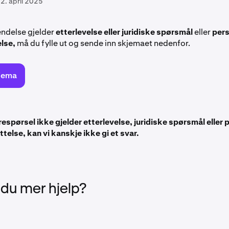
2. april 2025
endelse gjelder
etterlevelse eller juridiske spørsmål
eller
per
lse,
må du fylle ut og sende inn skjemaet nedenfor.
kjema
respørsel ikke gjelder etterlevelse, juridiske spørsmål eller
else, kan vi kanskje ikke gi et svar.
 du mer hjelp?