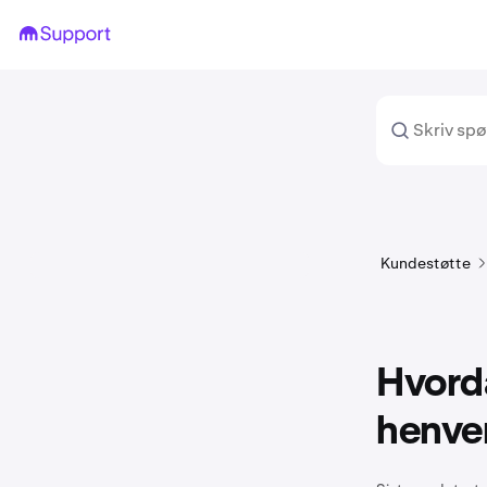
Kundestøtte
Hvorda
henve