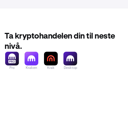
Ta kryptohandelen din til neste
nivå.
Pro
Kraken
Krak
Desktop