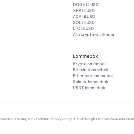
DOGE til USD
XRP til USD
ADA til USD
SOL til USD
LTC til USD
Alle krypto-markeder
Lommebok
Kryptolommebok
Bitcoin-lommebok
Ethereum-lommebok
Solana-lommebok
USDT-lommebok
onvernerklæring for kandidater
Opplysninger
Handelsregler for børs
Samsvarssent