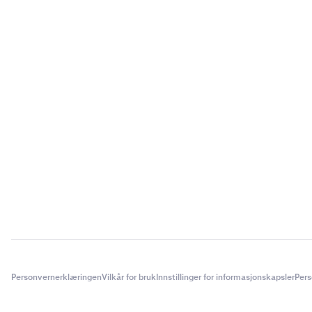
Personvernerklæringen
Vilkår for bruk
Innstillinger for informasjonskapsler
Pers