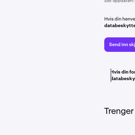
Sist oppdatert:
Hvis din henv
databeskytte
Send inn s
Hvis din fo
databeskytt
Trenger