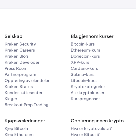
Selskap
Bla gjennom kurser
Kraken Security
Bitcoin-kurs
Kraken Careers
Ethereum-kurs
Kraken Blog
Dogecoin-kurs
Kraken Developer
XRP-kurs
Press Room
Cardano-kurs
Partnerprogram
Solana-kurs
Oppføring av eiendeler
Litecoin-kurs
Kraken Status
Kryptokategorier
Kundestøttesenter
Alle kryptokurser
Klager
Kursprognoser
Breakout Prop Trading
Kjøpsveiledninger
Opplæring innen krypto
Kjøp Bitcoin
Hva er kryptovaluta?
Kjøp Ethereum
Hva er Bitcoin?