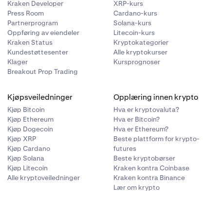
Kraken Developer
XRP-kurs
Press Room
Cardano-kurs
Partnerprogram
Solana-kurs
Oppføring av eiendeler
Litecoin-kurs
Kraken Status
Kryptokategorier
Kundestøttesenter
Alle kryptokurser
Klager
Kursprognoser
Breakout Prop Trading
Kjøpsveiledninger
Opplæring innen krypto
Kjøp Bitcoin
Hva er kryptovaluta?
Kjøp Ethereum
Hva er Bitcoin?
en
.
Kjøp Dogecoin
Hva er Ethereum?
Kjøp XRP
Beste plattform for krypto-
Kjøp Cardano
futures
Kjøp Solana
Beste kryptobørser
Kjøp Litecoin
Kraken kontra Coinbase
Alle kryptoveiledninger
Kraken kontra Binance
Lær om krypto
 Solana-