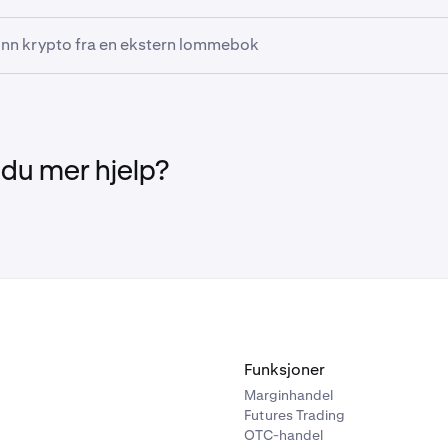
nnene for å overføre eiendeler direkte fra din Kraken-konto til
u inn krypto fra en ekstern lommebok
ter kryptoinnskudd på Solana- og EVM-kjeder (Ethereum, Ink
um). For å sette inn krypto på din Beholder-konto, følg disse 
du koble Kraken-kontoen din til Beholder ved å klikke på l
 høyre på skjermen, og deretter velge
Koble til Kraken-kontoe
 du mer hjelp?
uk enten knappen
Sett inn
øverst til høyre, eller
sidepanelet
for
retter sendt til innloggingen for Kraken-kontoen din for å bek
ta fra en annen lommebok.
en via e-post.
Funksjoner
Marginhandel
Futures Trading
OTC-handel