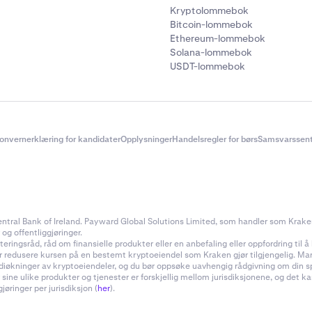
Kryptolommebok
Bitcoin-lommebok
Ethereum-lommebok
Solana-lommebok
USDT-lommebok
onvernerklæring for kandidater
Opplysninger
Handelsregler for børs
Samsvarssent
ral Bank of Ireland. Payward Global Solutions Limited, som handler som Kraken, e
valifiserte eiendelen
du ønsker å overføre.
 og offentliggjøringer.
ingsråd, råd om finansielle produkter eller en anbefaling eller oppfordring til å k
ler redusere kursen på en bestemt kryptoeiendel som Kraken gjør tilgjengelig. Ma
rdiøkninger av kryptoeiendeler, og du bør oppsøke uavhengig rådgivning om din s
 sine ulike produkter og tjenester er forskjellig mellom jurisdiksjonene, og de
øringer per jurisdiksjon (
her
).