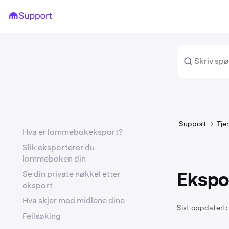
Support
Tje
Hva er lommebokeksport?
Slik eksporterer du
lommeboken din
Se din private nøkkel etter
Ekspo
eksport
Hva skjer med midlene dine
Sist oppdatert:
Feilsøking