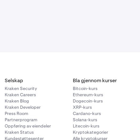
rt er
lg
Vis privat
Merk av i
din private
r som vil bli
rtsette å
Selskap
Bla gjennom kurser
Kraken Security
Bitcoin-kurs
Kraken Careers
Ethereum-kurs
Kraken Blog
Dogecoin-kurs
Kraken Developer
XRP-kurs
Press Room
Cardano-kurs
Partnerprogram
Solana-kurs
Oppføring av eiendeler
Litecoin-kurs
Kraken Status
Kryptokategorier
Kundestøttesenter
Alle kryptokurser