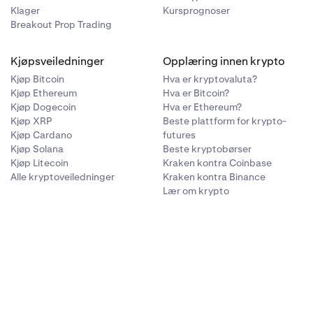
Klager
Kursprognoser
rt er
Breakout Prop Trading
Merk av i
din private
Kjøpsveiledninger
Opplæring innen krypto
Kjøp Bitcoin
Hva er kryptovaluta?
Kjøp Ethereum
Hva er Bitcoin?
Kjøp Dogecoin
Hva er Ethereum?
Kjøp XRP
Beste plattform for krypto-
Kjøp Cardano
futures
Kjøp Solana
Beste kryptobørser
Kjøp Litecoin
Kraken kontra Coinbase
Alle kryptoveiledninger
Kraken kontra Binance
Lær om krypto