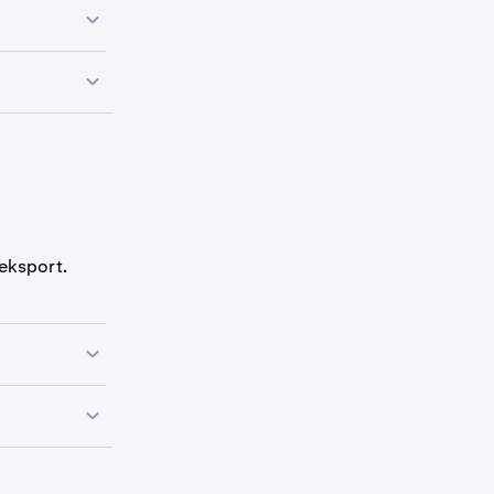
ne direkte fra
ken til en
er.
ns saldoer.
 eksport.
det er ikke
jengelig. Sørg