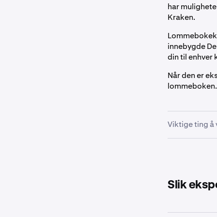
har muligheten
Kraken.
Lommebokekspo
innebygde De
din til enhve
Når den er eks
lommeboken. Du
Viktige ting å
Eksport av l
Før du fortset
Du vil ikk
Slik eks
på Kraken 
Eventuelle