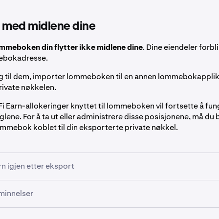
timer vil muligheten til å se den private nøkkelen ikke lenger være tilg
 har lagret din private nøkkel sikkert før dette vinduet lukkes.
ofilbildet ditt øverst til høyre.
r med midlene dine
mmeboken din flytter ikke midlene dine
. Dine eiendeler forbl
rofilikonet
i øvre høyre hjørne, og klikk deretter på
Innstilling
bokadresse.
en (⋮) ved siden av lommeboken din, og
velg
Koble fra og e
k
.
ang til dem, importer lommeboken til en annen lommebokappli
arn Settings.
rivate nøkkelen.
i Earn-allokeringer knyttet til lommeboken vil fortsette å fun
eglene. For å ta ut eller administrere disse posisjonene, må du
ommebok koblet til din eksporterte private nøkkel.
n igjen etter eksport
tt bruke DeFi Earn etter å ha eksportert en lommebok.
minnelser
til Innebygde lommebøker.
l
Innebygde lommebøker.
r en ny DeFi Earn-allokering, vil Kraken automatisk opprette e
økkel er den eneste måten å kontrollere lommeboken din uten
kontoen din. Din tidligere eksporterte lommebok vil forbli he