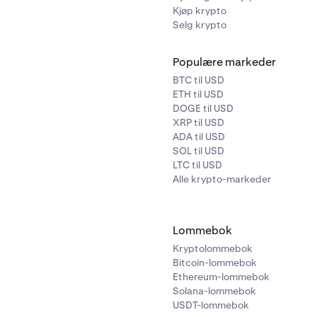
Kjøp krypto
skjermbilde,
gå gjennom eksportdetaljene
, inkludert at ekspo
Selg krypto
 og at tap av din private nøkkel fjerner tilgangen permanent.
A-verifiseringen.
m bekrefter at du aksepterer risikoen og ansvaret for å sikre 
Populære markeder
BTC til USD
etter
Vis nøkkel og eksporter lommebok.
ETH til USD
DOGE til USD
XRP til USD
ADA til USD
SOL til USD
LTC til USD
Alle krypto-markeder
Lommebok
Kryptolommebok
Bitcoin-lommebok
Ethereum-lommebok
Solana-lommebok
USDT-lommebok
faktorautentisering (2FA).