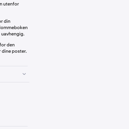
en utenfor
r din
e lommeboken
 uavhengig.
 for den
 dine poster.
eFi Earn-saldo
. For å ta ut