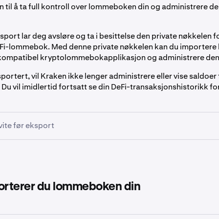
 til å ta full kontroll over lommeboken din og administrere d
rt lar deg avsløre og ta i besittelse den private nøkkelen fo
Fi-lommebok. Med denne private nøkkelen kan du importer
r kompatibel kryptolommebokapplikasjon og administrere den
portert, vil Kraken ikke lenger administrere eller vise saldoer
 vil imidlertid fortsatt se din DeFi-transaksjonshistorikk for
 vite før eksport
ommeboken din er
permanent og kan ikke angres
.
ter, vennligst forstå følgende:
e lenger se saldoer fra denne lommeboken inne i Kraken. Din D
porterer du lommeboken din
vil bli redusert til null for den eksporterte lommeboken.
 aktive DeFi Earn-allokeringer vil
fortsette å tjene
etter eksport