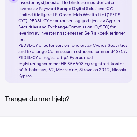
trinnene, vil dine valgte produkter bli låst opp med
Investeringstjenester i forbindelse med derivater
Få tilgang til nye produkter:
Når du har fullført de
4
passende regulatoriske beskyttelser basert på din
leveres av Payward Europe Digital Solutions (CY)
nødvendige trinnene, kan du nyte nye
kundeklassifisering.
Limited (tidligere I.F. Greenfields Wealth Ltd) ("PEDSL-
handelsmuligheter med våre regulerte produkter.
CY"). PEDSL-CY er autorisert og godkjent av Cyprus
Securities and Exchange Commission (CySEC) for
levering av investeringstjenester. Se
Risikoerklæringer
her.
PEDSL-CY er autorisert og regulert av Cyprus Securities
and Exchange Commission med lisensnummer 342/17.
PEDSL-CY er registrert på Kypros med
registreringsnummer HE 356603 og registrert kontor
på Athalassas, 62, Mezzanine, Strovolos 2012, Nicosia,
Kypros
Trenger du mer hjelp?