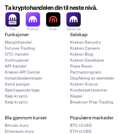
Ta kryptohandelen din til neste nivå.
Pro
Kraken
Krak
Desktop
Funksjoner
Selskap
Marginhandel
Kraken Security
Futures Trading
Kraken Careers
OTC-handel
Kraken Blog
Institusjoner
Kraken Developer
API-handel
Press Room
Kraken API Center
Partnerprogram
Innsatsbelønninger
Oppføring av eiendeler
Send penger
Kraken Status
Gjentagende kjøp
Kundestøttesenter
Kjøp krypto
Klager
Selg krypto
Breakout Prop Trading
Bla gjennom kurser
Populære markeder
Bitcoin-kurs
BTC til USD
Ethereum-kurs
ETH til USD