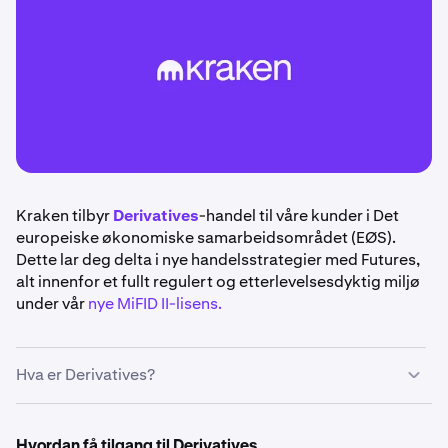
Kraken tilbyr
Derivatives
-handel til våre kunder i Det
europeiske økonomiske samarbeidsområdet (EØS).
Dette lar deg delta i nye handelsstrategier med Futures,
alt innenfor et fullt regulert og etterlevelsesdyktig miljø
under vår
nye MiFID II-lisens.
Hva er Derivatives?
Derivatives
er finansielle instrumenter som henter sin
verdi fra et underliggende aktivum, for eksempel
Hvordan få tilgang til Derivatives