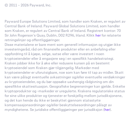
© 2011 – 2026 Payward, Inc.
Payward Europe Solutions Limited, som handler som Kraken, er regulert av
Central Bank of Ireland. Payward Global Solutions Limited, som handler
som Kraken, er regulert av Central Bank of Ireland. Registrert kontor: 70
Sir John Rogerson’s Quay, Dublin, D02 R296, Irland. Klikk
her
for relaterte
retningslinjer og offentliggjøringer.
Disse materialene er bare ment som generell informasjon og utgjør ikke
investeringsråd, råd om finansielle produkter eller en anbefaling eller
oppfordring til å kjøpe, selge, satse eller være investert i noen
kryptoeiendeler eller å engasjere seg i en spesifikk handelsstrategi.
Kraken jobber ikke for å øke eller redusere kursen på en bestemt
kryptoeiendel som Kraken gjør tilgjengelig. Markeder med
kryptoeiendeler er uforutsigbare, noe som kan føre til tap av midler. Skatt
kan være pålagt eventuelle avkastninger og/eller eventuelle verdiøkninger
av kryptoeiendeler, og du bør oppsøke uavhengig rådgivning om din
spesifikke skattesituasjon. Geografiske begrensninger kan gjelde. Enkelte
kryptoprodukter og -markeder er uregulerte. Krakens regulatoriske status
for sine ulike produkter og tjenester er forskjellig mellom jurisdiksjonene,
og det kan hende du ikke er beskyttet gjennom statsstyrte
kompensasjonsordninger og/eller beskyttelsesordninger pålagt av
myndighetene. Se juridiske offentliggjøringer per jurisdiksjon (
her
).