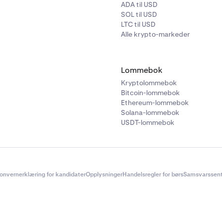
ADA til USD
lger å koble til en lommebok, velger du det alternativet og vel
SOL til USD
ebokleveandør.
LTC til USD
Alle krypto-markeder
gsprosessen kan variere avhengig av hvilken lommebok du kobl
truksjonene dekker vi hvordan du legger til MetaMask.
Lommebok
Kryptolommebok
Bitcoin-lommebok
Ethereum-lommebok
Solana-lommebok
USDT-lommebok
onvernerklæring for kandidater
Opplysninger
Handelsregler for børs
Samsvarssent