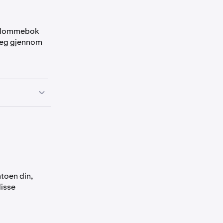
et lommebok
steg gjennom
toen din,
disse
llom e-post,
er