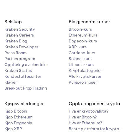
Selskap
Bla gjennom kurser
Kraken Security
Bitcoin-kurs
ommebok, må
Kraken Careers
Ethereum-kurs
eretter
til Beholder,
Kraken Blog
Dogecoin-kurs
en, og legge
Kraken Developer
XRP-kurs
ettet
Press Room
Cardano-kurs
Partnerprogram
Solana-kurs
Oppføring av eiendeler
Litecoin-kurs
in. Etter at
mebokadressene
Kraken Status
Kryptokategorier
 via e-post.
t øverst til
Kundestøttesenter
Alle kryptokurser
lbake til
Klager
Kursprognoser
Breakout Prop Trading
nger, Passkey
Kjøpsveiledninger
Opplæring innen krypto
Kjøp Bitcoin
Hva er kryptovaluta?
Kjøp Ethereum
Hva er Bitcoin?
Kjøp Dogecoin
Hva er Ethereum?
Kjøp XRP
Beste plattform for krypto-