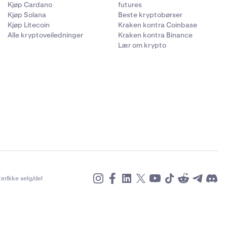
Kjøp Cardano
futures
ger deretter
Kjøp Solana
Beste kryptobørser
Kjøp Litecoin
Kraken kontra Coinbase
Alle kryptoveiledninger
Kraken kontra Binance
er til. I
Lær om krypto
er
Ikke selg/del