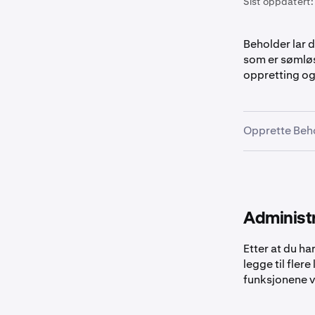
Sist oppdatert:
Beholder lar 
som er sømløs
oppretting og
Opprette Beh
Gå først ti
1
Klikk på
C
2
Administ
Etter at du h
legge til fler
Velg ønsk
3
funksjonene v
Passkey, 
Google/A