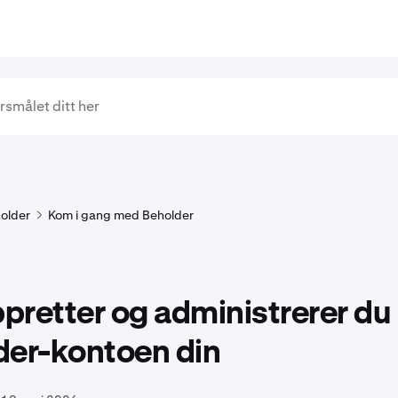
older
Kom i gang med Beholder
ppretter og administrerer du
der-kontoen din