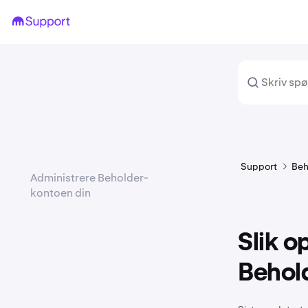
Support
Beh
Administrere Beholder-
kontoen din
Slik o
Behol