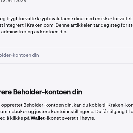
18. mai 2026
deg trygt forvalte kryptovalutaene dine med en ikke-forvalt
t integrert i Kraken.com. Denne artikkelen tar deg steg for 
 administrering av kontoen din.
older-kontoen din
l
beholder.kraken.com
.
onnect
-knappen øverst til høyre på Discover-siden.
rere Beholder-kontoen din
ar opprettet Beholder-kontoen din, kan du koble til Kraken-kon
e lommebøker og justere kontoinnstillingene. Du får tilgang til 
et metode for å opprette en Beholder-konto. Du kan velge me
ed å klikke på
Wallet
-ikonet øverst til høyre.
en eksisterende lommebok (som MetaMask eller Phantom), ell
pple-kontoer.