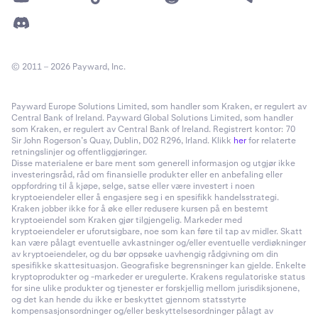
© 2011 – 2026 Payward, Inc.
Payward Europe Solutions Limited, som handler som Kraken, er regulert av
Central Bank of Ireland. Payward Global Solutions Limited, som handler
som Kraken, er regulert av Central Bank of Ireland. Registrert kontor: 70
Sir John Rogerson’s Quay, Dublin, D02 R296, Irland. Klikk
her
for relaterte
retningslinjer og offentliggjøringer.
Disse materialene er bare ment som generell informasjon og utgjør ikke
investeringsråd, råd om finansielle produkter eller en anbefaling eller
oppfordring til å kjøpe, selge, satse eller være investert i noen
kryptoeiendeler eller å engasjere seg i en spesifikk handelsstrategi.
Kraken jobber ikke for å øke eller redusere kursen på en bestemt
kryptoeiendel som Kraken gjør tilgjengelig. Markeder med
kryptoeiendeler er uforutsigbare, noe som kan føre til tap av midler. Skatt
kan være pålagt eventuelle avkastninger og/eller eventuelle verdiøkninger
av kryptoeiendeler, og du bør oppsøke uavhengig rådgivning om din
spesifikke skattesituasjon. Geografiske begrensninger kan gjelde. Enkelte
kryptoprodukter og -markeder er uregulerte. Krakens regulatoriske status
for sine ulike produkter og tjenester er forskjellig mellom jurisdiksjonene,
og det kan hende du ikke er beskyttet gjennom statsstyrte
kompensasjonsordninger og/eller beskyttelsesordninger pålagt av