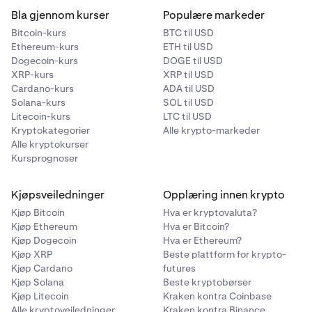
Bla gjennom kurser
Populære markeder
Bitcoin-kurs
BTC til USD
Ethereum-kurs
ETH til USD
Dogecoin-kurs
DOGE til USD
XRP-kurs
XRP til USD
Cardano-kurs
ADA til USD
Solana-kurs
SOL til USD
Litecoin-kurs
LTC til USD
Kryptokategorier
Alle krypto-markeder
Alle kryptokurser
Kursprognoser
Kjøpsveiledninger
Opplæring innen krypto
Kjøp Bitcoin
Hva er kryptovaluta?
Kjøp Ethereum
Hva er Bitcoin?
Kjøp Dogecoin
Hva er Ethereum?
Kjøp XRP
Beste plattform for krypto-
Kjøp Cardano
futures
Kjøp Solana
Beste kryptobørser
Kjøp Litecoin
Kraken kontra Coinbase
Alle kryptoveiledninger
Kraken kontra Binance