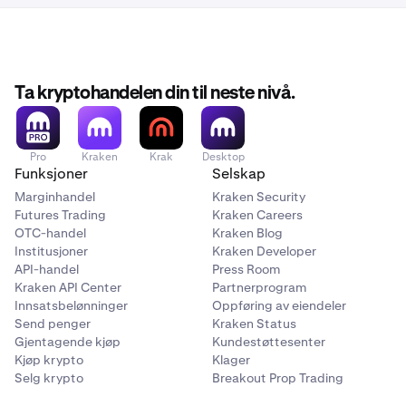
Ta kryptohandelen din til neste nivå.
Pro
Kraken
Krak
Desktop
Funksjoner
Selskap
Marginhandel
Kraken Security
Futures Trading
Kraken Careers
OTC-handel
Kraken Blog
Institusjoner
Kraken Developer
API-handel
Press Room
Kraken API Center
Partnerprogram
Innsatsbelønninger
Oppføring av eiendeler
Send penger
Kraken Status
Gjentagende kjøp
Kundestøttesenter
Kjøp krypto
Klager
Selg krypto
Breakout Prop Trading