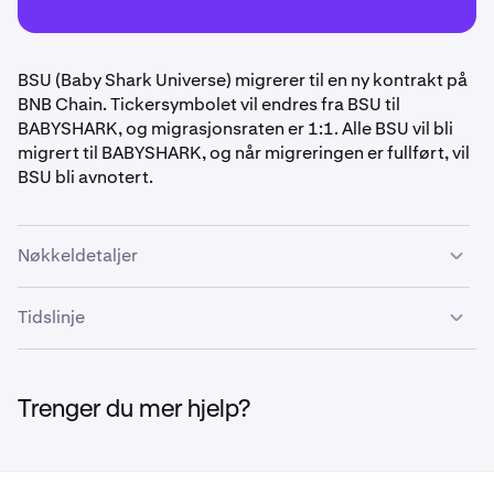
BSU (Baby Shark Universe) migrerer til en ny kontrakt på
BNB Chain. Tickersymbolet vil endres fra BSU til
BABYSHARK, og migrasjonsraten er 1:1. Alle BSU vil bli
migrert til BABYSHARK, og når migreringen er fullført, vil
BSU bli avnotert.
Nøkkeldetaljer
Migrasjonsforhold: 1 BSU : 1 BABYSHARK
Tidslinje
Gammel kontraktadresse:
0x1AeCab957bAD4C6e36DD29C3d3BB470c4C29
7. mai – 14. mai:
Migreringen vil bli utført i denne
768A
perioden, og handel/finansiering vil bli gjenåpnet.
Trenger du mer hjelp?
Ny kontraktadresse:
0x777BF78ad4546B61607A17BF4a1977dBbeA98c
28