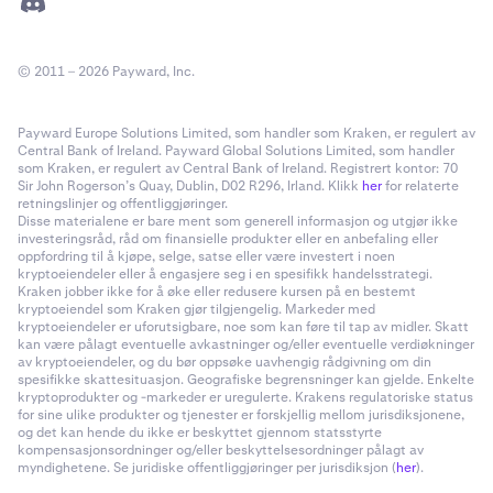
© 2011 – 2026 Payward, Inc.
Payward Europe Solutions Limited, som handler som Kraken, er regulert av
Central Bank of Ireland. Payward Global Solutions Limited, som handler
som Kraken, er regulert av Central Bank of Ireland. Registrert kontor: 70
Sir John Rogerson’s Quay, Dublin, D02 R296, Irland. Klikk
her
for relaterte
retningslinjer og offentliggjøringer.
Disse materialene er bare ment som generell informasjon og utgjør ikke
investeringsråd, råd om finansielle produkter eller en anbefaling eller
oppfordring til å kjøpe, selge, satse eller være investert i noen
kryptoeiendeler eller å engasjere seg i en spesifikk handelsstrategi.
Kraken jobber ikke for å øke eller redusere kursen på en bestemt
kryptoeiendel som Kraken gjør tilgjengelig. Markeder med
kryptoeiendeler er uforutsigbare, noe som kan føre til tap av midler. Skatt
kan være pålagt eventuelle avkastninger og/eller eventuelle verdiøkninger
av kryptoeiendeler, og du bør oppsøke uavhengig rådgivning om din
spesifikke skattesituasjon. Geografiske begrensninger kan gjelde. Enkelte
kryptoprodukter og -markeder er uregulerte. Krakens regulatoriske status
for sine ulike produkter og tjenester er forskjellig mellom jurisdiksjonene,
og det kan hende du ikke er beskyttet gjennom statsstyrte
kompensasjonsordninger og/eller beskyttelsesordninger pålagt av
myndighetene. Se juridiske offentliggjøringer per jurisdiksjon (
her
).