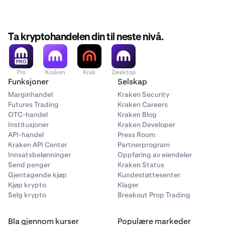
Ta kryptohandelen din til neste nivå.
Pro
Kraken
Krak
Desktop
Funksjoner
Selskap
Marginhandel
Kraken Security
Futures Trading
Kraken Careers
OTC-handel
Kraken Blog
Institusjoner
Kraken Developer
API-handel
Press Room
Kraken API Center
Partnerprogram
Innsatsbelønninger
Oppføring av eiendeler
Send penger
Kraken Status
Gjentagende kjøp
Kundestøttesenter
Kjøp krypto
Klager
Selg krypto
Breakout Prop Trading
Bla gjennom kurser
Populære markeder