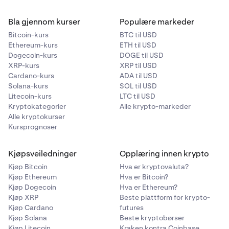
Bla gjennom kurser
Populære markeder
Bitcoin-kurs
BTC til USD
Ethereum-kurs
ETH til USD
Dogecoin-kurs
DOGE til USD
XRP-kurs
XRP til USD
Cardano-kurs
ADA til USD
Solana-kurs
SOL til USD
Litecoin-kurs
LTC til USD
Kryptokategorier
Alle krypto-markeder
Alle kryptokurser
Kursprognoser
Kjøpsveiledninger
Opplæring innen krypto
Kjøp Bitcoin
Hva er kryptovaluta?
Kjøp Ethereum
Hva er Bitcoin?
Kjøp Dogecoin
Hva er Ethereum?
Kjøp XRP
Beste plattform for krypto-
Kjøp Cardano
futures
Kjøp Solana
Beste kryptobørser
Kjøp Litecoin
Kraken kontra Coinbase