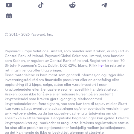
© 2011 – 2026 Payward, Inc.
Payward Europe Solutions Limited, som handler som Kraken, er regulert av
Central Bank of Ireland. Payward Global Solutions Limited, som handler
som Kraken, er regulert av Central Bank of Ireland. Registrert kontor: 70
Sir John Rogerson’s Quay, Dublin, D02 R296, Irland. Klikk
her
for relaterte
retningslinjer og offentliggjøringer.
Disse materialene er bare ment som generell informasjon og utgjør ikke
investeringsråd, råd om finansielle produkter eller en anbefaling eller
oppfordring til å kjøpe, selge, satse eller være investert i noen
kryptoeiendeler eller å engasjere seg i en spesifikk handelsstrategi.
Kraken jobber ikke for å øke eller redusere kursen på en bestemt
kryptoeiendel som Kraken gjør tilgjengelig. Markeder med
kryptoeiendeler er uforutsigbare, noe som kan føre til tap av midler. Skatt
kan være pålagt eventuelle avkastninger og/eller eventuelle verdiøkninger
av kryptoeiendeler, og du bør oppsøke uavhengig rådgivning om din
spesifikke skattesituasjon. Geografiske begrensninger kan gjelde. Enkelte
kryptoprodukter og -markeder er uregulerte. Krakens regulatoriske status
for sine ulike produkter og tjenester er forskjellig mellom jurisdiksjonene,
og det kan hende du ikke er beskyttet gjennom statsstyrte