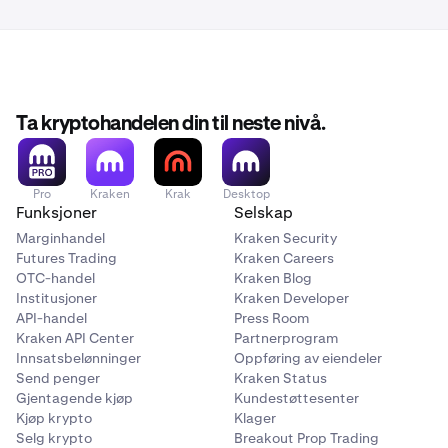
Ta kryptohandelen din til neste nivå.
Pro
Kraken
Krak
Desktop
Funksjoner
Selskap
Marginhandel
Kraken Security
Futures Trading
Kraken Careers
OTC-handel
Kraken Blog
Institusjoner
Kraken Developer
API-handel
Press Room
Kraken API Center
Partnerprogram
Innsatsbelønninger
Oppføring av eiendeler
Send penger
Kraken Status
Gjentagende kjøp
Kundestøttesenter
Kjøp krypto
Klager
Selg krypto
Breakout Prop Trading