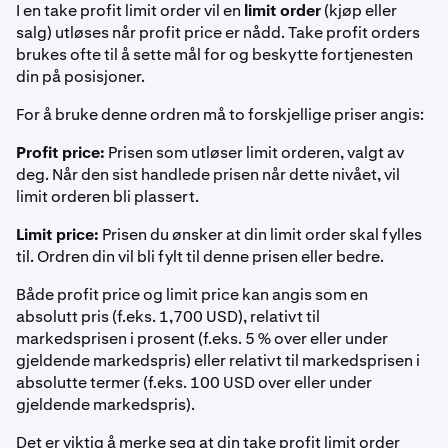
I en take profit limit order vil en
limit order
(kjøp eller
salg) utløses når profit price er nådd. Take profit orders
brukes ofte til å sette mål for og beskytte fortjenesten
din på posisjoner.
For å bruke denne ordren må to forskjellige priser angis:
Profit price:
Prisen som utløser limit orderen, valgt av
deg. Når den sist handlede prisen når dette nivået, vil
limit orderen bli plassert.
Limit price:
Prisen du ønsker at din limit order skal fylles
til. Ordren din vil bli fylt til denne prisen eller bedre.
Både profit price og limit price kan angis som en
absolutt pris (f.eks. 1,700 USD), relativt til
markedsprisen i prosent (f.eks. 5 % over eller under
gjeldende markedspris) eller relativt til markedsprisen i
absolutte termer (f.eks. 100 USD over eller under
gjeldende markedspris).
Det er viktig å merke seg at din take profit limit order