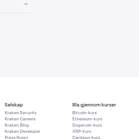
yttaleren er
nheten din og
det for å slå
at mikrofonen
på det for å
Selskap
Bla gjennom kurser
Kraken Security
Bitcoin-kurs
Kraken Careers
Ethereum-kurs
Kraken Blog
Dogecoin-kurs
Kraken Developer
XRP-kurs
Press Room
Cardano-kurs