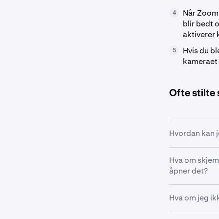
Når Zoom 
4
blir bedt 
aktiverer 
Hvis du bl
5
kameraet 
Ofte stilte
Hvordan kan j
Hva om skjema
•
Ha et gyld
åpner det?
•
Ha en tofa
kontoen d
Lenken til skj
Hva om jeg ik
autentise
be om en ny s
•
Sjekk om 