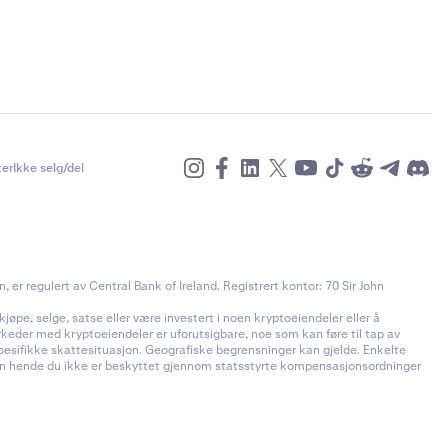
er
Ikke selg/del
r regulert av Central Bank of Ireland. Registrert kontor: 70 Sir John
jøpe, selge, satse eller være investert i noen kryptoeiendeler eller å
rkeder med kryptoeiendeler er uforutsigbare, noe som kan føre til tap av
pesifikke skattesituasjon. Geografiske begrensninger kan gjelde. Enkelte
t kan hende du ikke er beskyttet gjennom statsstyrte kompensasjonsordninger