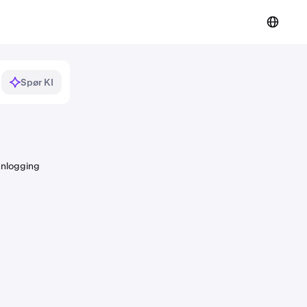
Spør KI
nnlogging