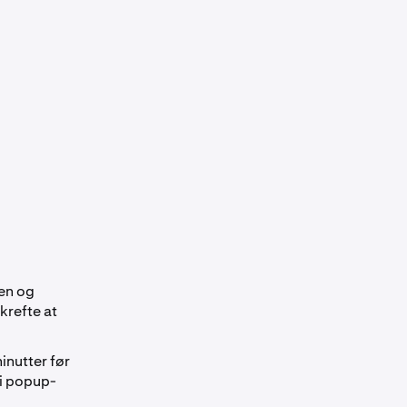
oen og
krefte at
inutter før
i popup-