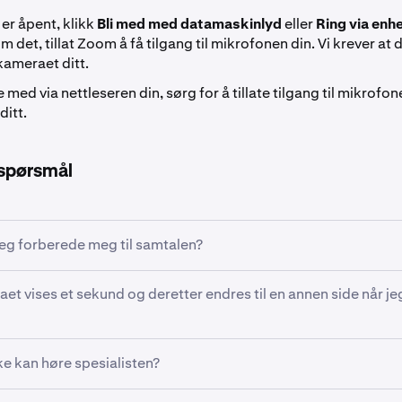
er åpent, klikk
Bli med med datamaskinlyd
eller
Ring via enh
om det, tillat Zoom å få tilgang til mikrofonen din. Vi krever at
kameraet ditt.
e med via nettleseren din, sørg for å tillate tilgang til mikrofo
ditt.
 spørsmål
eg forberede meg til samtalen?
et vises et sekund og deretter endres til en annen side når je
ig offentlig utstedt bilde-ID for hånden før samtalen starter.
ktorautentisering (2FA)-enhet lett tilgjengelig for pålogging el
in under samtalen. Dette kan enten være en telefon med en
emaet ble sendt til deg for mer enn tre dager siden og har utlø
ke kan høre spesialisten?
ringsapp
eller en
maskinvaresikkerhetsnøkkel
.
kjema-lenke ved å svare i e-posttråden.
du bruker en moderne nettleser som støtter Zoom-nettklient