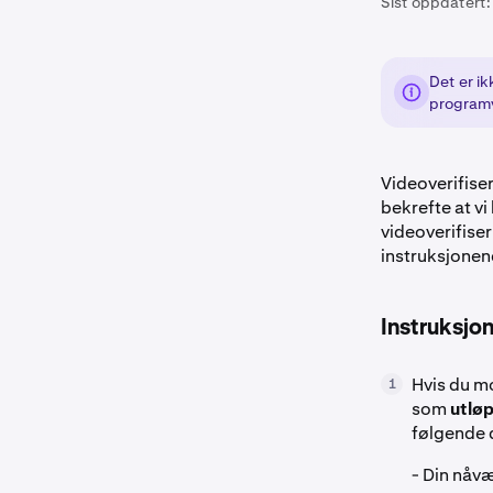
Sist oppdatert:
Det er ik
program
Videoverifise
bekrefte at v
videoverifiser
instruksjonen
Instruksjon
Hvis du mo
1
som
utløp
følgende 
- Din nåv