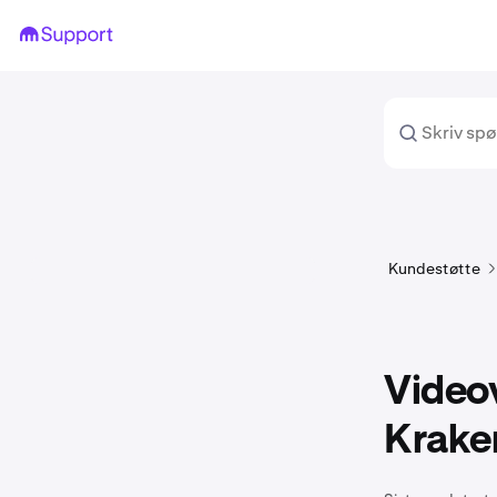
Kundestøtte
Videov
Krake