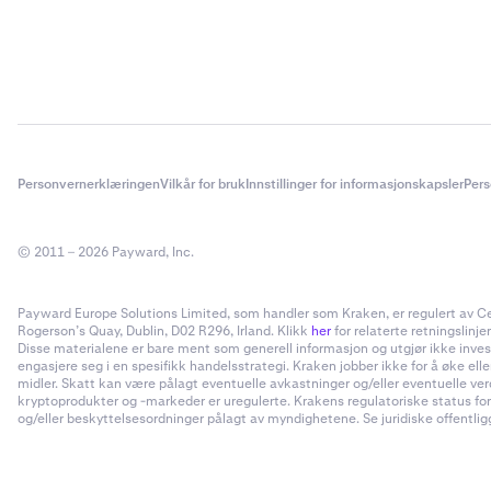
Personvernerklæringen
Vilkår for bruk
Innstillinger for informasjonskapsler
Pers
© 2011 – 2026 Payward, Inc.
Payward Europe Solutions Limited, som handler som Kraken, er regulert av Cent
Rogerson’s Quay, Dublin, D02 R296, Irland. Klikk
her
for relaterte retningslinjer
Disse materialene er bare ment som generell informasjon og utgjør ikke invester
engasjere seg i en spesifikk handelsstrategi. Kraken jobber ikke for å øke el
midler. Skatt kan være pålagt eventuelle avkastninger og/eller eventuelle ve
kryptoprodukter og -markeder er uregulerte. Krakens regulatoriske status for
og/eller beskyttelsesordninger pålagt av myndighetene. Se juridiske offentliggj