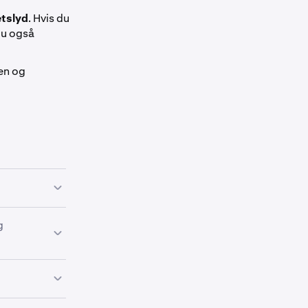
etslyd
. Hvis du
 du også
nen og
g
ler for å sikre
pt. Vennligst
en
her
. Hvis