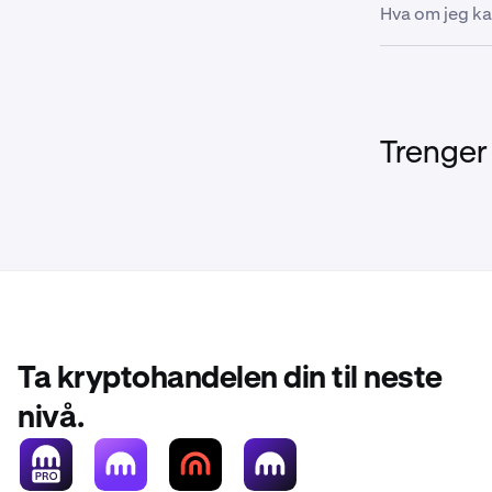
Hvis du er på
nettlesere
Hva om jeg ka
slått på. Hvis 
sørg for a
på høyttalere
Hvis Kraken S
•
Gjennomfø
ikke er dempe
slå på lyden.
Trenger
Ta kryptohandelen din til neste
nivå.