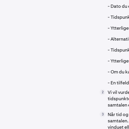
- Dato du 
- Tidspunk
- Ytterlig
- Alternat
- Tidspunk
- Ytterlig
- Om du k
- En tilfe
Vi vil vur
2
tidspunkte
samtalen e
Når tid og
3
samtalen. 
vinduet el