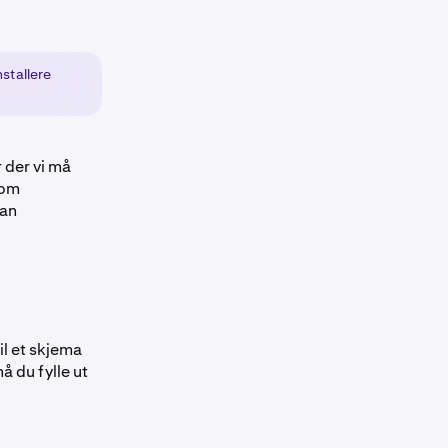
nstallere
 der vi må
 om
kan
il et skjema
å du fylle ut