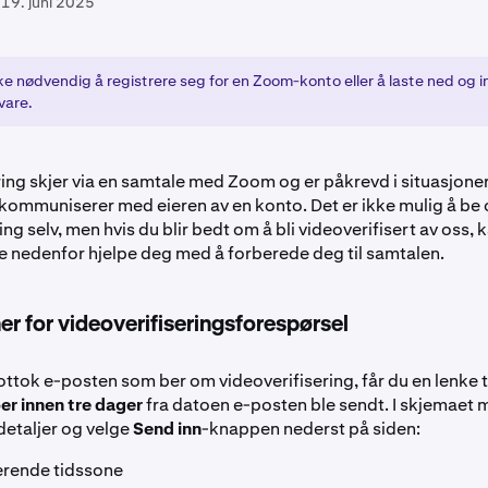
19. juni 2025
ke nødvendig å registrere seg for en Zoom-konto eller å laste ned og i
vare.
ring skjer via en samtale med Zoom og er påkrevd i situasjoner
i kommuniserer med eieren av en konto. Det er ikke mulig å be
ing selv, men hvis du blir bedt om å bli videoverifisert av oss, 
e nedenfor hjelpe deg med å forberede deg til samtalen.
er for videoverifiseringsforespørsel
ttok e-posten som ber om videoverifisering, får du en lenke t
er innen tre dager
fra datoen e-posten ble sendt. I skjemaet m
detaljer og velge
Send inn
-knappen nederst på siden:
ærende tidssone