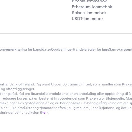
Bitcoin-lommebok
Ethereum-lommebok
Solana-lommebok
USDT-lommebok
onvernerklæring for kandidater
Opplysninger
Handelsregler for børs
Samsvarssent
ral Bank of Ireland. Payward Global Solutions Limited, som handler som Kraken, e
 og offentliggjøringer.
ingsråd, råd om finansielle produkter eller en anbefaling eller oppfordring til å k
ler redusere kursen på en bestemt kryptoeiendel som Kraken gjør tilgjengelig. Ma
rdiøkninger av kryptoeiendeler, og du bør oppsøke uavhengig rådgivning om din s
 sine ulike produkter og tjenester er forskjellig mellom jurisdiksjonene, og de
øringer per jurisdiksjon (
her
).