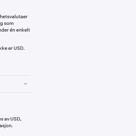
rhetsvalutaer
dig som
nder én enkelt
kke er USD.
es av USD,
Konverteringsgebyr
Sikkerhetsgrense
asjon.
(USD)