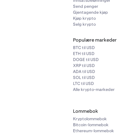
Innsatsbelønninger
XAUT
40%
Send penger
Gjentagende kjøp
Kjøp krypto
USDC
0,50%
Selg krypto
USDT
0,50%
Populære markeder
BTC til USD
ETH til USD
DOGE til USD
XRP til USD
ADA til USD
SOL til USD
LTC til USD
Alle krypto-markeder
Symbol
Avkorting
Lommebok
Kryptolommebok
BTC
1%
Bitcoin-lommebok
Ethereum-lommebok