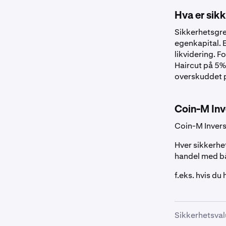
Amerikansk doll
Hva er sik
Sikkerhetsgren
Kanadisk dollar
egenkapital. 
likvidering. 
Haircut på 5%
Euro
overskuddet p
Britiske pund
Coin-M Inv
Coin-M Inverse
Australsk dollar
Hver sikkerhe
Sveitsisk franc
handel med bå
f.eks. hvis du
Stabilmynter
EURC
Sikkerhetsval