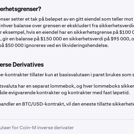
ar
USD
0%
kerhetsgrenser?
ser setter et tak på beløpet av en gitt eiendel som teller mot
CAD
0%
Enhver balanse over grensen er ekskludert fra sikkerhetsverdi
For eksempel, hvis en eiendel har en sikkerhetsgrense på $100
, gir en balanse på $150 000 en sikkerhetsverdi på $95 000, 
EUR
0%
å $50 000 ignoreres ved en likvideringshendelse.
GBP
0%
erse Derivatives
-kontrakter tillater kun at basisvalutaen i paret brukes som 
AUD
0%
tsvaluta har en separat lommebok, og hver lommeboks sikker
CHF
0%
de evigvarende kontrakter og kontrakter med fast løpetid.
 handler en BTC/USD-kontrakt, vil den eneste tillatte sikkerhe
EURC
1%
utaer for Coin-M inverse derivater