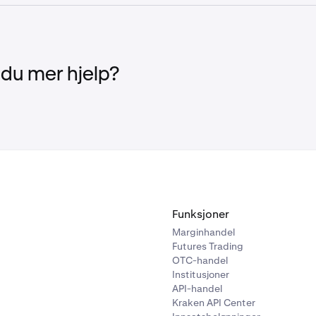
USDG
1%
Sikkerhet
Indeks
USDC
0,50%
BTC
BRTI
 du mer hjelp?
USDT
0,50%
ETH
ETHUSD_RTI
er
LTC
LTCUSD_RTI
XRP
XRPUSD_RTI
Symbol
Haircut
Funksjoner
BCH
BCHUSD_RTI
Marginhandel
Futures Trading
EURC
1%
OTC-handel
Institusjoner
USDG
1%
API-handel
Kraken API Center