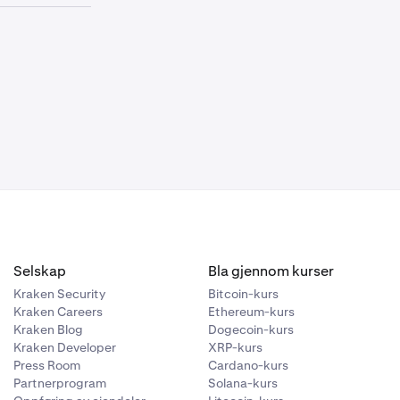
0.00%
—
Haircut
0.00%
—
N/A
0.00%
—
N/A
N/A
N/A
Konverteringsgebyr
Sikkerhetsgrense
(USD)
Selskap
Bla gjennom kurser
N/A
Kraken Security
Bitcoin-kurs
Kraken Careers
Ethereum-kurs
0.00%
—
Kraken Blog
Dogecoin-kurs
Kraken Developer
XRP-kurs
0.00%
—
Press Room
Cardano-kurs
Partnerprogram
Solana-kurs