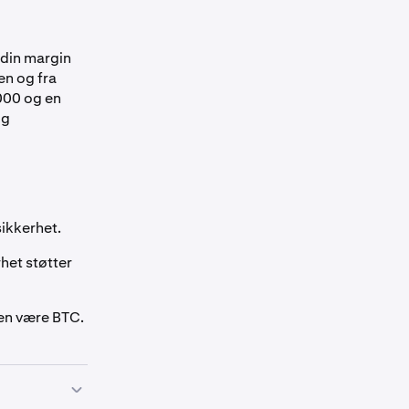
N/A
—
 din margin
0.00%
—
en og fra
 000 og en
og
0.00%
—
0.00%
—
sikkerhet.
0.00%
—
het støtter
0.00%
—
ten være BTC.
0.00%
—