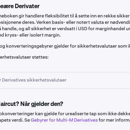
neære Derivater
oken gir handlere fleksibilitet til å sette inn en rekke sikke
osisjonene deres. Verken basis- eller notert valuta er nødven
å handle, og all sikkerhet er verdsatt i USD for marginhandel u
kryss- eller isolert margin.
og konverteringsgebyrer gjelder for sikkerhetsvalutaer som i
erhetsvalutaer støttes:
r Derivatives sikkerhetsvalutaer
aircut? Når gjelder den?
okonverteringer kan gjelde for urealiserte tap som ikke dekk
Symbol
Haircut
apets verdi. Se
Gebyrer for Multi-M Derivatives
for mer inform