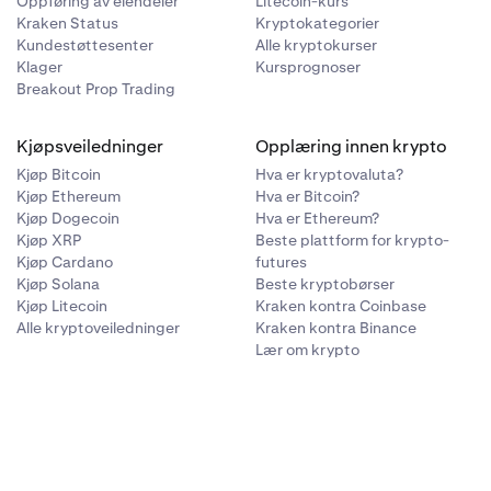
Oppføring av eiendeler
Litecoin-kurs
0,00%
—
Kraken Status
Kryptokategorier
Kundestøttesenter
Alle kryptokurser
Klager
Kursprognoser
0.00%
—
Breakout Prop Trading
0.00%
—
Kjøpsveiledninger
Opplæring innen krypto
Kjøp Bitcoin
Hva er kryptovaluta?
Kjøp Ethereum
Hva er Bitcoin?
Kjøp Dogecoin
Hva er Ethereum?
Kjøp XRP
Beste plattform for krypto-
Kjøp Cardano
futures
Kjøp Solana
Beste kryptobørser
Kjøp Litecoin
Kraken kontra Coinbase
Alle kryptoveiledninger
Kraken kontra Binance
Lær om krypto
Konverteringsgebyr
Sikkerhetsgrense
(USD)
0.20%
—