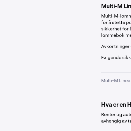
Multi-M Li
Multi-M-lommeb
for å støtte p
sikkerhet for 
lommebok med 
Avkortninger 
Følgende sikk
Multi-M Linea
Fiat
Hva er en H
Aktiva
Renter og aut
avhengig av t