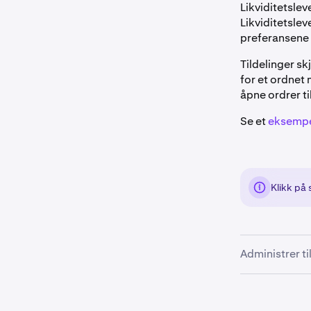
Likviditetsle
Likviditetsle
preferansene 
Tildelinger sk
for et ordnet 
åpne ordrer t
Se et
eksempe
Klikk på 
Administrer t
Kunder kan ad
fanen Innstill