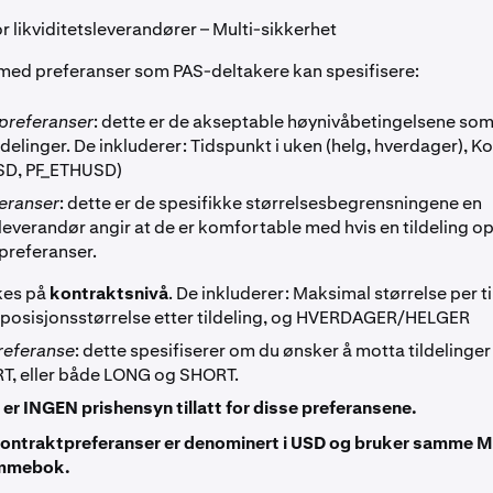
r likviditetsleverandører – Multi-sikkerhet
t med preferanser som PAS-deltakere kan spesifisere:
 preferanser
: dette er de akseptable høynivåbetingelsene som 
ldelinger. De inkluderer: Tidspunkt i uken (helg, hverdager), K
SD, PF_ETHUSD)
feranser
: dette er de spesifikke størrelsesbegrensningene en
sleverandør angir at de er komfortable med hvis en tildeling o
preferanser.
kes på
kontraktsnivå
. De inkluderer: Maksimal størrelse per ti
posisjonsstørrelse etter tildeling, og HVERDAGER/HELGER
referanse
: dette spesifiserer om du ønsker å motta tildeling
RT, eller både LONG og SHORT.
 er INGEN prishensyn tillatt for disse preferansene.
ontraktpreferanser er denominert i USD og bruker samme M
mmebok.