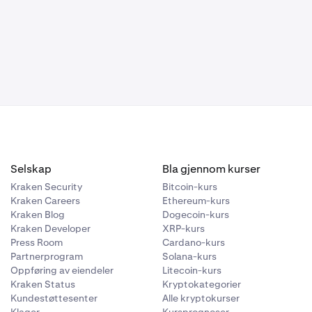
unden har
er er
ner (eller
eling og
denfor.
side av raden.
Selskap
Bla gjennom kurser
. Dette vil da
Kraken Security
Bitcoin-kurs
Kraken Careers
Ethereum-kurs
Kraken Blog
Dogecoin-kurs
Kraken Developer
XRP-kurs
Press Room
Cardano-kurs
Partnerprogram
Solana-kurs
Oppføring av eiendeler
Litecoin-kurs
Kraken Status
Kryptokategorier
Kundestøttesenter
Alle kryptokurser