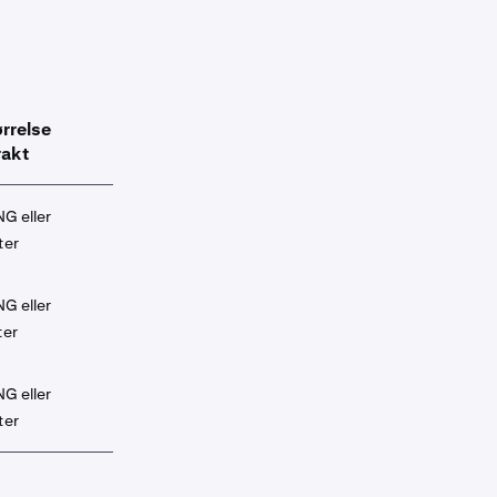
rrelse
rakt
G eller
ter
G eller
ter
G eller
ter