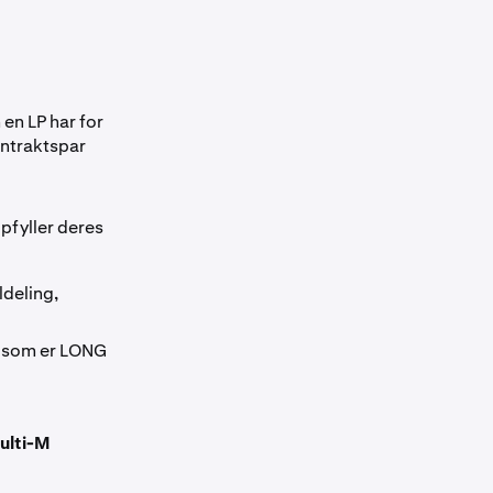
en LP har for
ontraktspar
ppfyller deres
ldeling,
er som er LONG
ulti-M