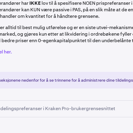
verandører har
IKKE
lov til å spesifisere NOEN prispreferanser
verandører kan KUN være passive i PAS, på en slik måte at de e
handler om kvantitet for å håndtere grensene.
jer alltid til best mulig utførelse og er en siste utvei-mekanism
marked, og gjøres kun etter at likvidering i ordrebøkene fyller
il bedre priser enn 0-egenkapitalpunktet til den underbelånte 
l her.
seksjonene nedenfor for å se trinnene for å administrere dine tildelin
ildelingspreferanser i Kraken Pro-brukergrensesnittet
ministrere sine preferanser for Position Assignment Program 
inger > Derivater PAS i Kraken Pro-brukergrensesnittet.