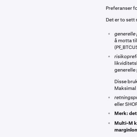
Preferanser fo
Det er to set
•
generelle
å motta ti
(PF_BTCU
•
risikopre
likviditet
generelle 
Disse bru
Maksimal 
•
retningsp
eller SHO
•
Merk: det
•
Multi-M k
marginlo