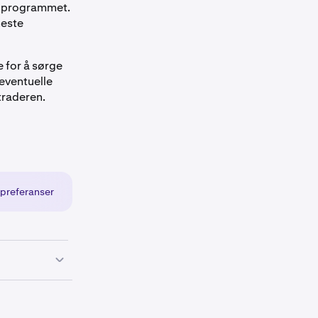
 i programmet.
neste
e for å sørge
 eventuelle
traderen.
gspreferanser
(PAS) via