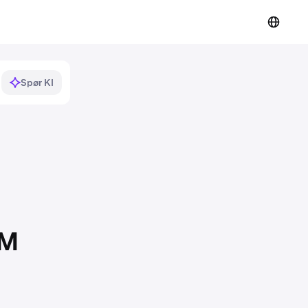
Spør KI
-M