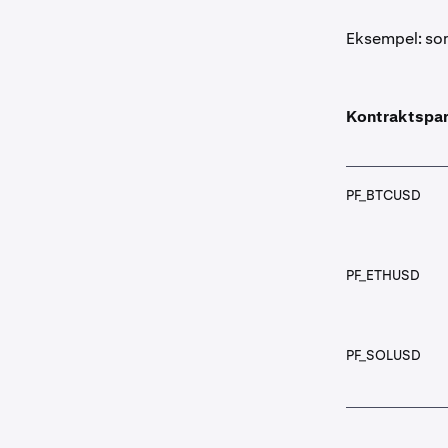
Eksempel: som
Kontraktspa
PF_BTCUSD
PF_ETHUSD
PF_SOLUSD