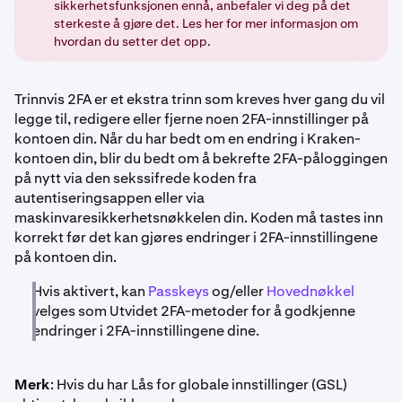
sikkerhetsfunksjonen ennå, anbefaler vi deg på det
sterkeste å gjøre det. Les her for mer informasjon om
hvordan du setter det opp.
Trinnvis 2FA er et ekstra trinn som kreves hver gang du vil
legge til, redigere eller fjerne noen 2FA-innstillinger på
kontoen din. Når du har bedt om en endring i Kraken-
kontoen din, blir du bedt om å bekrefte 2FA-påloggingen
på nytt via den sekssifrede koden fra
autentiseringsappen eller via
maskinvaresikkerhetsnøkkelen din. Koden må tastes inn
korrekt før det kan gjøres endringer i 2FA-innstillingene
på kontoen din.
Hvis aktivert, kan
Passkeys
og/eller
Hovednøkkel
velges som Utvidet 2FA-metoder for å godkjenne
endringer i 2FA-innstillingene dine.
Merk
: Hvis du har Lås for globale innstillinger (GSL)