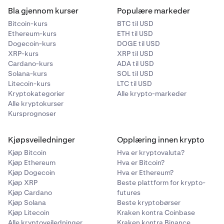
Bla gjennom kurser
Populære markeder
Bitcoin-kurs
BTC til USD
Ethereum-kurs
ETH til USD
Dogecoin-kurs
DOGE til USD
XRP-kurs
XRP til USD
Cardano-kurs
ADA til USD
Solana-kurs
SOL til USD
Litecoin-kurs
LTC til USD
Kryptokategorier
Alle krypto-markeder
Alle kryptokurser
Kursprognoser
Kjøpsveiledninger
Opplæring innen krypto
Kjøp Bitcoin
Hva er kryptovaluta?
Kjøp Ethereum
Hva er Bitcoin?
Kjøp Dogecoin
Hva er Ethereum?
Kjøp XRP
Beste plattform for krypto-
Kjøp Cardano
futures
Kjøp Solana
Beste kryptobørser
Kjøp Litecoin
Kraken kontra Coinbase
Alle kryptoveiledninger
Kraken kontra Binance