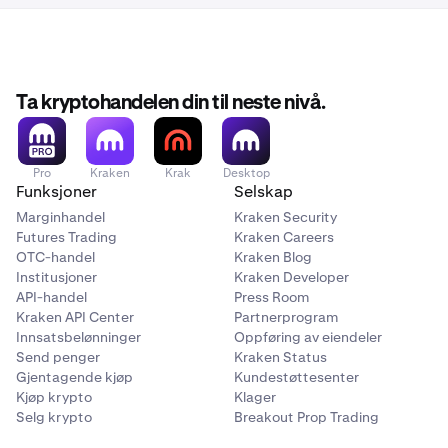
Ta kryptohandelen din til neste nivå.
Pro
Kraken
Krak
Desktop
Funksjoner
Selskap
Marginhandel
Kraken Security
Futures Trading
Kraken Careers
OTC-handel
Kraken Blog
Institusjoner
Kraken Developer
API-handel
Press Room
Kraken API Center
Partnerprogram
Innsatsbelønninger
Oppføring av eiendeler
Send penger
Kraken Status
Gjentagende kjøp
Kundestøttesenter
Kjøp krypto
Klager
Selg krypto
Breakout Prop Trading