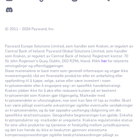
© 2011 – 2026 Payward, Inc.
Payward Europe Solutions Limited, som handler som Kraken, er regulert av
Central Bank of Ireland. Payward Global Solutions Limited, som handler
som Kraken, er regulert av Central Bank of Ireland. Registrert kontor: 70
Sir John Rogerson’s Quay, Dublin, D02 R296, Irland. Klikk
her
for relaterte
retningslinjer og offentliggjøringer.
Disse materialene er bare ment som generell informasjon og utgjør ikke
investeringsråd, råd om finansielle produkter eller en anbefaling eller
oppfordring til å kjøpe, selge, satse eller være investert i noen
kryptoeiendeler eller å engasjere seg i en spesifikk handelsstrategi.
Kraken jobber ikke for å øke eller redusere kursen på en bestemt
kryptoeiendel som Kraken gjør tilgjengelig. Markeder med
kryptoeiendeler er uforutsigbare, noe som kan føre til tap av midler. Skatt
kan være pålagt eventuelle avkastninger og/eller eventuelle verdiøkninger
av kryptoeiendeler, og du bør oppsøke uavhengig rådgivning om din
spesifikke skattesituasjon. Geografiske begrensninger kan gjelde. Enkelte
kryptoprodukter og -markeder er uregulerte. Krakens regulatoriske status
for sine ulike produkter og tjenester er forskjellig mellom jurisdiksjonene,
og det kan hende du ikke er beskyttet gjennom statsstyrte
kompensasjonsordninger og/eller beskyttelsesordninger pålagt av