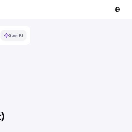
Spør KI
)