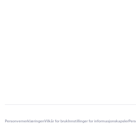
Personvernerklæringen
Vilkår for bruk
Innstillinger for informasjonskapsler
Pers