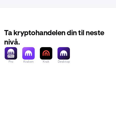
Ta kryptohandelen din til neste
nivå.
Pro
Kraken
Krak
Desktop