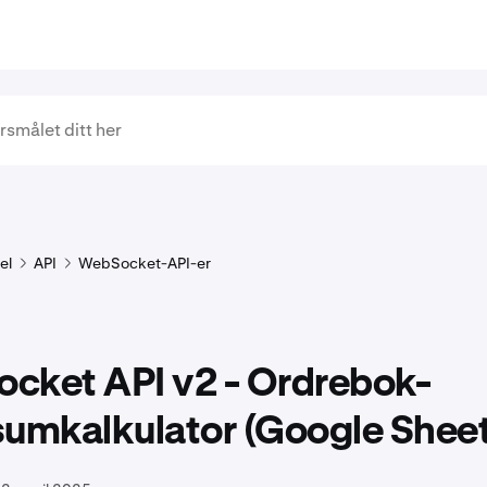
el
API
WebSocket-API-er
cket API v2 - Ordrebok-
sumkalkulator (Google Sheet