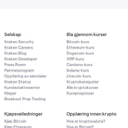
Selskap
Bla gjennom kurser
Kraken Security
Bitcoin-kurs
Kraken Careers
Ethereum-kurs
Kraken Blog
Dogecoin-kurs
Kraken Developer
XRP-kurs
Press Room
Cardano-kurs
Partnerprogram
Solana-kurs
Oppføring av eiendeler
Litecoin-kurs
Kraken Status
Kryptokategorier
Kundestøttesenter
Alle kryptokurser
Klager
Kursprognoser
Breakout Prop Trading
Kjøpsveiledninger
Opplæring innen krypto
Kjøp Bitcoin
Hva er kryptovaluta?
Kjøp Ethereum
Hva er Bitcoin?