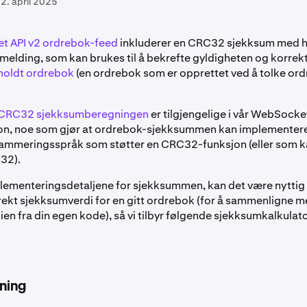
2. april 2025
 API v2 ordrebok-feed
inkluderer en CRC32 sjekksum med h
elding, som kan brukes til å bekrefte gyldigheten og korrek
eholdt ordrebok
(en ordrebok som er opprettet ved å tolke or
r CRC32 sjekksumberegningen
er tilgjengelige i vår WebSocke
n, noe som gjør at ordrebok-sjekksummen kan implementeres
ammeringsspråk som støtter en CRC32-funksjon (eller som k
32).
implementeringsdetaljene for sjekksummen, kan det være nyttig
rekt sjekksumverdi for en gitt ordrebok (for å sammenligne 
en fra din egen kode), så vi tilbyr følgende sjekksumkalkulato
ning