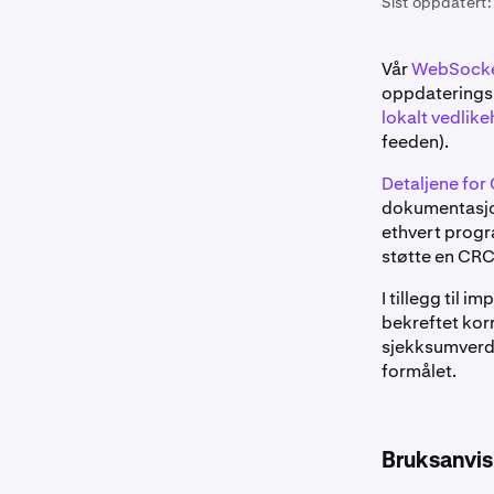
Sist oppdatert:
Vår
WebSocket
oppdateringsm
lokalt vedlik
feeden).
Detaljene fo
dokumentasjo
ethvert progr
støtte en CRC
I tillegg til 
bekreftet kor
sjekksumverdi
formålet.
Bruksanvis