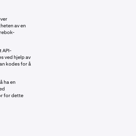
ver
theten av en
drebok-
t API-
 ved hjelp av
an kodes for å
 å ha en
med
r for dette