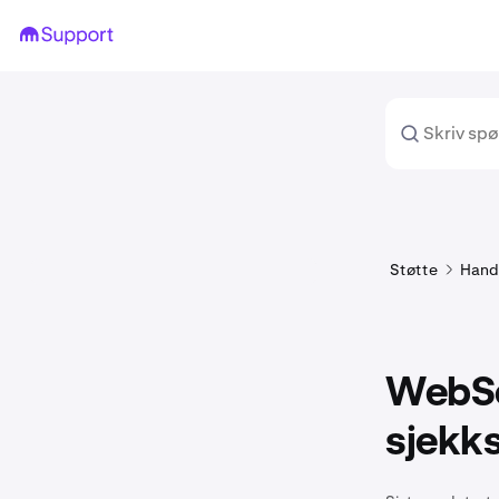
Støtte
Hand
WebSo
sjekk