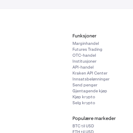
Funksjoner
Marginhandel
Futures Trading
OTC-handel
Institusjoner
API-handel
Kraken API Center
Innsatsbelønninger
Send penger
Gjentagende kjøp
Kjøp krypto
Selg krypto
Populære markeder
BTC til USD
ETH til USD