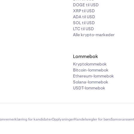
DOGE til USD
XRP til USD
ADA til USD
SOL til USD
LTC til USD
Alle krypto-markeder
Lommebok
Kryptolommebok
Bitcoin-lommebok
Ethereum-lommebok
Solana-lommebok
USDT-lommebok
onvernerklæring for kandidater
Opplysninger
Handelsregler for børs
Samsvarssent