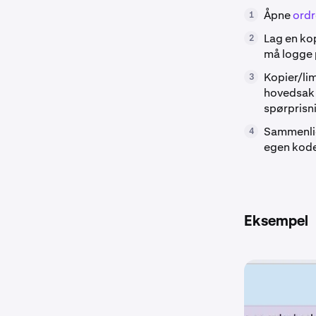
Åpne
ordr
1
Lag en kop
2
må logge 
Kopier/li
3
hovedsak 
spørprisn
Sammenlig
4
egen kode
Eksempel