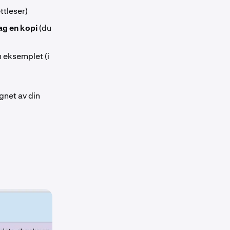
ttleser)
Lag en kopi
(du
 eksemplet (i
net av din