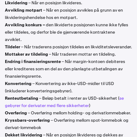
Likvidering
– Når en posisjon likvideres.
Avvikling motpart
– Når en posisjon avvikles på grunn av en
likvideringshendelse hos en motpart.
Avvikling konkurs –
den likviderte posisjonen kunne ikke fylles
eller tildeles, og derfor ble de gjenværende kontraktene
avviklet.
Tildeler
– Når traderens posisjon tildeles en likviditetsleverandør.
Mottaker av tildeling
– Når traderen mottar en tildeling.
Endring i finansieringsrente
– Når margin-kontoen debiteres
eller krediteres som en del av den planlagte utbetalingen av
finansieringsrente.
Konvertering
– Konvertering av ikke-USD-midler til USD
(inkluderer konverteringsgebyrer).
Renteutbetaling
– Beløp betalt i renter av USD-sikkerhet (
se
gebyrer for derivater med flere sikkerheter
)
Overføring
– Overføring mellom holding- og derivatlommebøker.
Kryssbørs-overføring
– Overføring mellom spot-lommebok og
derivat-lommebok
Dekket likvidering
– Når en posisjon likvideres og dekkes av