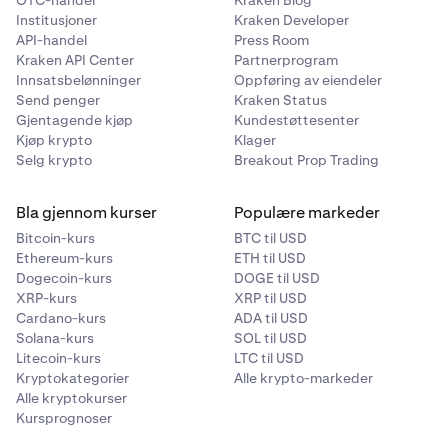
OTC-handel
Kraken Blog
Institusjoner
Kraken Developer
API-handel
Press Room
Kraken API Center
Partnerprogram
Innsatsbelønninger
Oppføring av eiendeler
Send penger
Kraken Status
Gjentagende kjøp
Kundestøttesenter
Kjøp krypto
Klager
Selg krypto
Breakout Prop Trading
Bla gjennom kurser
Populære markeder
Bitcoin-kurs
BTC til USD
Ethereum-kurs
ETH til USD
Dogecoin-kurs
DOGE til USD
XRP-kurs
XRP til USD
Cardano-kurs
ADA til USD
Solana-kurs
SOL til USD
Litecoin-kurs
LTC til USD
Kryptokategorier
Alle krypto-markeder
Alle kryptokurser
Kursprognoser