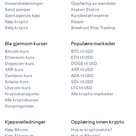
Innsatsbelønninger
Oppføring av eiendeler
Send penger
Kraken Status
Gjentagende kjøp
Kundestøttesenter
Kjøp krypto
Klager
Selg krypto
Breakout Prop Trading
Bla gjennom kurser
Populære markeder
Bitcoin-kurs
BTC til USD
Ethereum-kurs
ETH til USD
Dogecoin-kurs
DOGE til USD
XRP-kurs
XRP til USD
Cardano-kurs
ADA til USD
Solana-kurs
SOL til USD
Litecoin-kurs
LTC til USD
Kryptokategorier
Alle krypto-markeder
Alle kryptokurser
Kursprognoser
Kjøpsveiledninger
Opplæring innen krypto
Kjøp Bitcoin
Hva er kryptovaluta?
Kjøp Ethereum
Hva er Bitcoin?