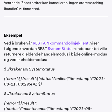
Ventende (åpne) ordrer kan kanselleres. Ingen ordrematching
(handler) vil finne sted.
Eksempel
Ved å bruke vår
REST API kommandolinjeklient
, viser
følgende hvordan REST
SystemStatus
-endepunktet ville
returnere gjeldende handelsmodus i både online-modus
og vedlikeholdsmodus:
$ ./krakenapi SystemStatus
{"error":[],"result":{"status":"online","timestamp":"2021-
08-21T08:29:44Z"}}
$ ./krakenapi SystemStatus
{"error":[],"result":
{"status":"maintenance","timestamp":"2021-08-