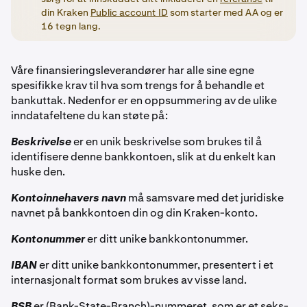
din Kraken
Public account ID
som starter med AA og er
16 tegn lang.
Våre finansieringsleverandører har alle sine egne
spesifikke krav til hva som trengs for å behandle et
bankuttak. Nedenfor er en oppsummering av de ulike
inndatafeltene du kan støte på:
Beskrivelse
er en unik beskrivelse som brukes til å
identifisere denne bankkontoen, slik at du enkelt kan
huske den.
Kontoinnehavers navn
må samsvare med det juridiske
navnet på bankkontoen din og din Kraken-konto.
Kontonummer
er ditt unike bankkontonummer.
IBAN
er ditt unike bankkontonummer, presentert i et
internasjonalt format som brukes av visse land.
BSB
er (Bank-State-Branch)-nummeret, som er et seks-