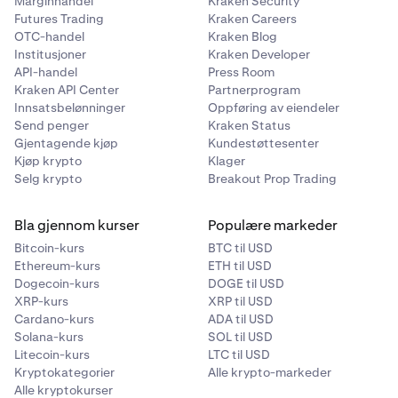
Marginhandel
Kraken Security
Futures Trading
Kraken Careers
OTC-handel
Kraken Blog
Institusjoner
Kraken Developer
API-handel
Press Room
Kraken API Center
Partnerprogram
Innsatsbelønninger
Oppføring av eiendeler
Send penger
Kraken Status
Gjentagende kjøp
Kundestøttesenter
Kjøp krypto
Klager
Selg krypto
Breakout Prop Trading
Bla gjennom kurser
Populære markeder
Bitcoin-kurs
BTC til USD
Ethereum-kurs
ETH til USD
Dogecoin-kurs
DOGE til USD
XRP-kurs
XRP til USD
Cardano-kurs
ADA til USD
Solana-kurs
SOL til USD
Litecoin-kurs
LTC til USD
Kryptokategorier
Alle krypto-markeder
Alle kryptokurser