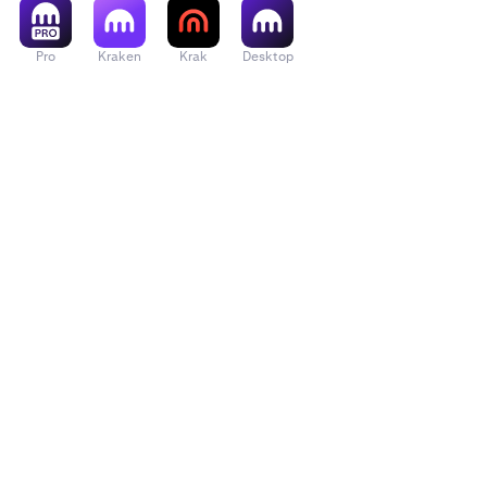
Pro
Kraken
Krak
Desktop