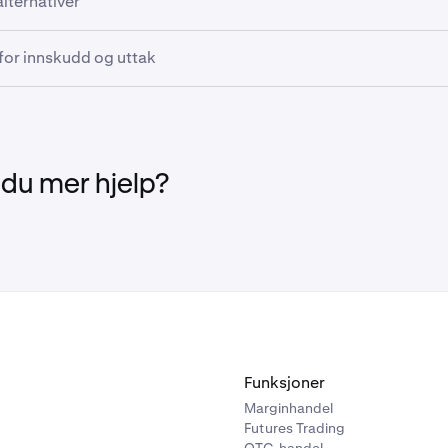
lternativer
ten for overføringer. I stedet kan du velge "Andre kredittforeni
omliggende banker pålegger gebyrer for bankoverføringen.
er.
re informasjon om finansieringsleverandører; gebyrer; minim
eller finansinstitusjon må kunne sende og motta nasjonale
edt om et routingnummer, vennligst se "Kontonummer" i
or Credit Union Atlantic er
CUCXCATTVAN.
 for innskudd og uttak
der, se våre
innskuddsalternativer
og
uttaksalternativer
for me
ringer (wire transfers).
ruksjonene. Det starter med det firesifrede institusjonsnumm
det femsifrede transittnummeret, etterfulgt av selve det åttes
instruksjoner, se:
hvordan du setter inn penger på din Kraken-
et.
r ut penger til din bankkonto
.
 du mer hjelp?
Funksjoner
Marginhandel
Futures Trading