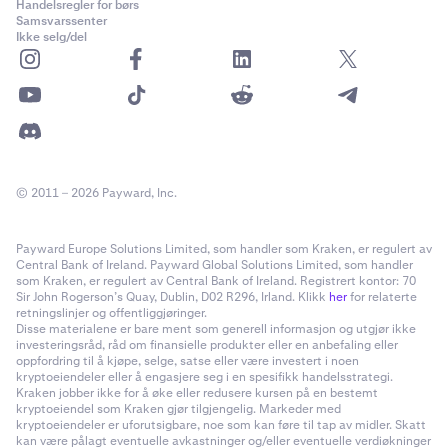
Handelsregler for børs
Samsvarssenter
Ikke selg/del
© 2011 – 2026 Payward, Inc.
Payward Europe Solutions Limited, som handler som Kraken, er regulert av
Central Bank of Ireland. Payward Global Solutions Limited, som handler
som Kraken, er regulert av Central Bank of Ireland. Registrert kontor: 70
Sir John Rogerson’s Quay, Dublin, D02 R296, Irland. Klikk
her
for relaterte
retningslinjer og offentliggjøringer.
Disse materialene er bare ment som generell informasjon og utgjør ikke
investeringsråd, råd om finansielle produkter eller en anbefaling eller
oppfordring til å kjøpe, selge, satse eller være investert i noen
kryptoeiendeler eller å engasjere seg i en spesifikk handelsstrategi.
Kraken jobber ikke for å øke eller redusere kursen på en bestemt
kryptoeiendel som Kraken gjør tilgjengelig. Markeder med
kryptoeiendeler er uforutsigbare, noe som kan føre til tap av midler. Skatt
kan være pålagt eventuelle avkastninger og/eller eventuelle verdiøkninger