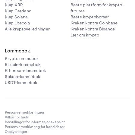
betalinger som er tilgjengelig for Kraken-kunder i
Kjøp XRP
Beste plattform for krypto-
Australia, og som gjør det mulig å sende AUD til en e-
Kjøp Cardano
futures
postadresse.
Kjøp Solana
Beste kryptobørser
Kjøp Litecoin
Kraken kontra Coinbase
Du finner din unike PayID-e-postadresse sammen med
Alle kryptoveiledninger
Kraken kontra Binance
Osko-informasjonen for bankoverføring når du velger
Lær om krypto
Bankoverføring/Osko som innskuddsmetode for AUD.
Hvis du ønsker mer hjelp, kan du se vår veiledning
Lommebok
Hvordan setter jeg inn AUD
eller kontakte vårt
døgnåpne
Kryptolommebok
supportteam.
Bitcoin-lommebok
Ethereum-lommebok
Vi støtter dessverre ikke uttak via PayID for øyeblikket,
Solana-lommebok
men vi jobber med saken.
USDT-lommebok
Personvernerklæringen
Vilkår for bruk
Innstillinger for informasjonskapsler
Personvernerklæring for kandidater
Opplysninger