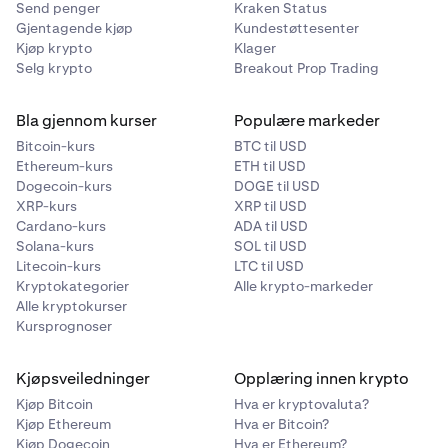
Send penger
Kraken Status
Hvis banken din støtter Osko, vil det automatisk bli
Gjentagende kjøp
Kundestøttesenter
aktivert når du foretar et innskudd. Vær
Kjøp krypto
Klager
oppmerksom på at enkelte banker har daglige
Selg krypto
Breakout Prop Trading
grenser for hvor mye som kan overføres med Osko
hver dag. Vi anbefaler at du kontakter banken din for
Bla gjennom kurser
Populære markeder
mer informasjon om deres grenser.
Bitcoin-kurs
BTC til USD
Ethereum-kurs
ETH til USD
•
Hvor finner jeg opplysningene om bankoverføringen
Dogecoin-kurs
DOGE til USD
XRP-kurs
min med Osko?
XRP til USD
Cardano-kurs
ADA til USD
Når du ønsker å sette inn AUD, velger du
Solana-kurs
SOL til USD
Litecoin-kurs
Bankoverføring/Osko som innskuddsmetode. Der vil
LTC til USD
Kryptokategorier
Alle krypto-markeder
du finne kontonavn, kontonummer og BSB-nummer
Alle kryptokurser
for overføringen.
Kursprognoser
Hvis du ønsker mer hjelp, kan du lese artikkelen
Hvordan setter jeg inn AUD
eller kontakte vårt
Kjøpsveiledninger
Opplæring innen krypto
døgnåpne supportteam.
Kjøp Bitcoin
Hva er kryptovaluta?
Kjøp Ethereum
Hva er Bitcoin?
PayID:
PayID er en annen tjeneste for umiddelbare
Kjøp Dogecoin
Hva er Ethereum?