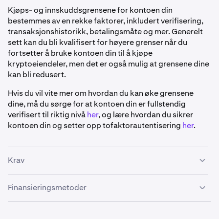
Kjøps- og innskuddsgrensene for kontoen din
bestemmes av en rekke faktorer, inkludert verifisering,
transaksjonshistorikk, betalingsmåte og mer. Generelt
sett kan du bli kvalifisert for høyere grenser når du
fortsetter å bruke kontoen din til å kjøpe
kryptoeiendeler, men det er også mulig at grensene dine
kan bli redusert.
Hvis du vil vite mer om hvordan du kan øke grensene
dine, må du sørge for at kontoen din er fullstendig
verifisert til riktig nivå
her
, og lære hvordan du sikrer
kontoen din og setter opp tofaktorautentisering
her
.
Krav
Finansieringsmetoder
•
Kraken-kontoen din må være
verifisert
.
•
Kraken-kontoen din må være registrert i Australia.
Osko :