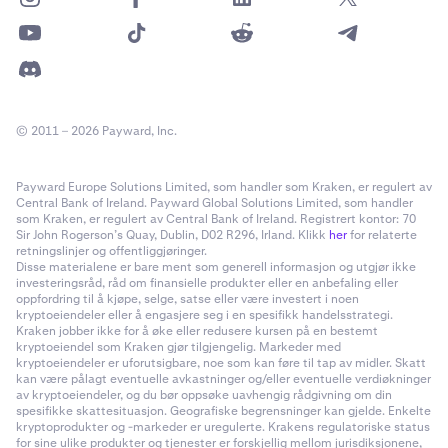
© 2011 – 2026 Payward, Inc.
Payward Europe Solutions Limited, som handler som Kraken, er regulert av
Central Bank of Ireland. Payward Global Solutions Limited, som handler
som Kraken, er regulert av Central Bank of Ireland. Registrert kontor: 70
Sir John Rogerson’s Quay, Dublin, D02 R296, Irland. Klikk
her
for relaterte
retningslinjer og offentliggjøringer.
Disse materialene er bare ment som generell informasjon og utgjør ikke
investeringsråd, råd om finansielle produkter eller en anbefaling eller
oppfordring til å kjøpe, selge, satse eller være investert i noen
kryptoeiendeler eller å engasjere seg i en spesifikk handelsstrategi.
Kraken jobber ikke for å øke eller redusere kursen på en bestemt
kryptoeiendel som Kraken gjør tilgjengelig. Markeder med
kryptoeiendeler er uforutsigbare, noe som kan føre til tap av midler. Skatt
kan være pålagt eventuelle avkastninger og/eller eventuelle verdiøkninger
av kryptoeiendeler, og du bør oppsøke uavhengig rådgivning om din
spesifikke skattesituasjon. Geografiske begrensninger kan gjelde. Enkelte
kryptoprodukter og -markeder er uregulerte. Krakens regulatoriske status
for sine ulike produkter og tjenester er forskjellig mellom jurisdiksjonene,