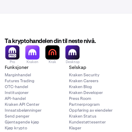
Ta kryptohandelen din til neste nivå.
Pro
Kraken
Krak
Desktop
Funksjoner
Selskap
Marginhandel
Kraken Security
Futures Trading
Kraken Careers
OTC-handel
Kraken Blog
Institusjoner
Kraken Developer
API-handel
Press Room
Kraken API Center
Partnerprogram
Innsatsbelønninger
Oppføring av eiendeler
Send penger
Kraken Status
Gjentagende kjøp
Kundestøttesenter
Kjøp krypto
Klager