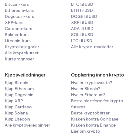
kan
kjøpe, selge
og konvertere
kryptovalutaer.
Bitcoin-kurs
BTC til USD
Ethereum-kurs
ETH til USD
Dogecoin-kurs
DOGE til USD
XRP-kurs
XRP til USD
Cardano-kurs
ADA til USD
Solana-kurs
SOL til USD
Litecoin-kurs
LTC til USD
Kryptokategorier
Alle krypto-markeder
Alle kryptokurser
Kursprognoser
Kjøpsveiledninger
Opplæring innen krypto
Kjøp Bitcoin
Hva er kryptovaluta?
Kjøp Ethereum
Hva er Bitcoin?
Kjøp Dogecoin
Hva er Ethereum?
Kjøp XRP
Beste plattform for krypto-
Kjøp Cardano
futures
Kjøp Solana
Beste kryptobørser
Kjøp Litecoin
Kraken kontra Coinbase
Alle kryptoveiledninger
Kraken kontra Binance
Lær om krypto