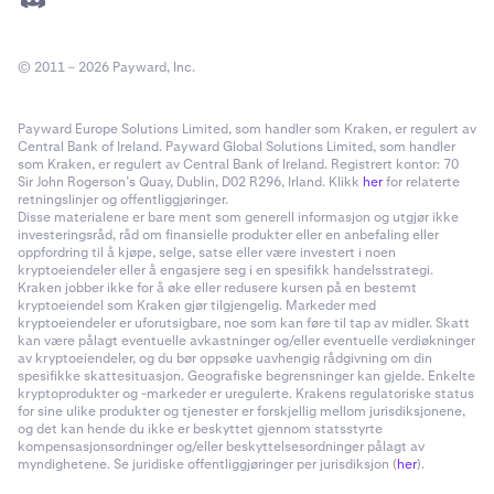
© 2011 – 2026 Payward, Inc.
Payward Europe Solutions Limited, som handler som Kraken, er regulert av
Central Bank of Ireland. Payward Global Solutions Limited, som handler
som Kraken, er regulert av Central Bank of Ireland. Registrert kontor: 70
Sir John Rogerson’s Quay, Dublin, D02 R296, Irland. Klikk
her
for relaterte
retningslinjer og offentliggjøringer.
Disse materialene er bare ment som generell informasjon og utgjør ikke
investeringsråd, råd om finansielle produkter eller en anbefaling eller
oppfordring til å kjøpe, selge, satse eller være investert i noen
kryptoeiendeler eller å engasjere seg i en spesifikk handelsstrategi.
Kraken jobber ikke for å øke eller redusere kursen på en bestemt
kryptoeiendel som Kraken gjør tilgjengelig. Markeder med
kryptoeiendeler er uforutsigbare, noe som kan føre til tap av midler. Skatt
kan være pålagt eventuelle avkastninger og/eller eventuelle verdiøkninger
av kryptoeiendeler, og du bør oppsøke uavhengig rådgivning om din
spesifikke skattesituasjon. Geografiske begrensninger kan gjelde. Enkelte
kryptoprodukter og -markeder er uregulerte. Krakens regulatoriske status
for sine ulike produkter og tjenester er forskjellig mellom jurisdiksjonene,
og det kan hende du ikke er beskyttet gjennom statsstyrte
kompensasjonsordninger og/eller beskyttelsesordninger pålagt av
myndighetene. Se juridiske offentliggjøringer per jurisdiksjon (
her
).