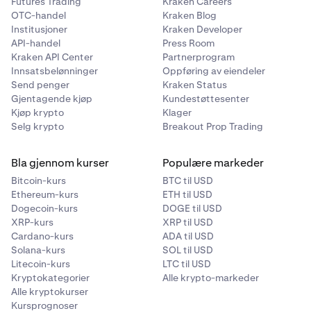
Futures Trading
Kraken Careers
OTC-handel
Kraken Blog
Institusjoner
Kraken Developer
API-handel
Press Room
Kraken API Center
Partnerprogram
Innsatsbelønninger
Oppføring av eiendeler
Send penger
Kraken Status
Gjentagende kjøp
Kundestøttesenter
Kjøp krypto
Klager
Selg krypto
Breakout Prop Trading
Bla gjennom kurser
Populære markeder
Bitcoin-kurs
BTC til USD
Ethereum-kurs
ETH til USD
Dogecoin-kurs
DOGE til USD
XRP-kurs
XRP til USD
Cardano-kurs
ADA til USD
Solana-kurs
SOL til USD
Litecoin-kurs
LTC til USD
Kryptokategorier
Alle krypto-markeder
Alle kryptokurser
Kursprognoser