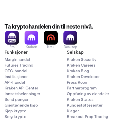
Valgt av deg under kontoopprettelse
Ta kryptohandelen din til neste nivå.
Brukt for å diskutere kontoen din med 3. parter
(inkludert Kraken Support)
Brukt
bare
for innlogging
Pro
Kraken
Krak
Desktop
Funksjoner
Selskap
Marginhandel
Kraken Security
Kan ikke endres
Futures Trading
Kraken Careers
OTC-handel
Kraken Blog
Kan ikke endres
Institusjoner
Kraken Developer
API-handel
Press Room
Kraken API Center
Partnerprogram
Innsatsbelønninger
Oppføring av eiendeler
Send penger
Kraken Status
Gjentagende kjøp
Kundestøttesenter
Kjøp krypto
Klager
Selg krypto
Breakout Prop Trading