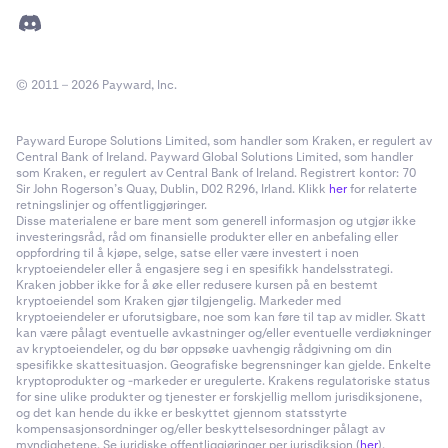
© 2011 – 2026 Payward, Inc.
Payward Europe Solutions Limited, som handler som Kraken, er regulert av
Central Bank of Ireland. Payward Global Solutions Limited, som handler
som Kraken, er regulert av Central Bank of Ireland. Registrert kontor: 70
Sir John Rogerson’s Quay, Dublin, D02 R296, Irland. Klikk
her
for relaterte
retningslinjer og offentliggjøringer.
Disse materialene er bare ment som generell informasjon og utgjør ikke
investeringsråd, råd om finansielle produkter eller en anbefaling eller
oppfordring til å kjøpe, selge, satse eller være investert i noen
kryptoeiendeler eller å engasjere seg i en spesifikk handelsstrategi.
Kraken jobber ikke for å øke eller redusere kursen på en bestemt
kryptoeiendel som Kraken gjør tilgjengelig. Markeder med
kryptoeiendeler er uforutsigbare, noe som kan føre til tap av midler. Skatt
kan være pålagt eventuelle avkastninger og/eller eventuelle verdiøkninger
av kryptoeiendeler, og du bør oppsøke uavhengig rådgivning om din
spesifikke skattesituasjon. Geografiske begrensninger kan gjelde. Enkelte
kryptoprodukter og -markeder er uregulerte. Krakens regulatoriske status
for sine ulike produkter og tjenester er forskjellig mellom jurisdiksjonene,
og det kan hende du ikke er beskyttet gjennom statsstyrte
kompensasjonsordninger og/eller beskyttelsesordninger pålagt av
myndighetene. Se juridiske offentliggjøringer per jurisdiksjon (
her
).