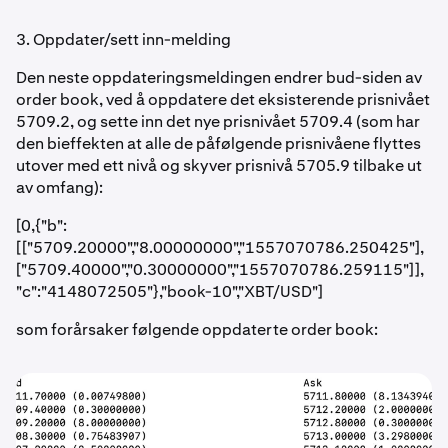
3. Oppdater/sett inn-melding
Den neste oppdateringsmeldingen endrer bud-siden av
order book, ved å oppdatere det eksisterende prisnivået
5709.2, og sette inn det nye prisnivået 5709.4 (som har
den bieffekten at alle de påfølgende prisnivåene flyttes
utover med ett nivå og skyver prisnivå 5705.9 tilbake ut
av omfang):
[0,{"b":
[["5709.20000","8.00000000","1557070786.250425"],
["5709.40000","0.30000000","1557070786.259115"]],
"c":"4148072505"},"book-10","XBT/USD"]
som forårsaker følgende oppdaterte order book: