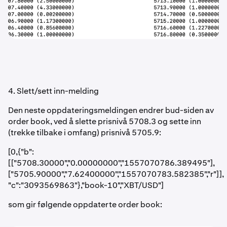
4. Slett/sett inn-melding
Den neste oppdateringsmeldingen endrer bud-siden av
order book, ved å slette prisnivå 5708.3 og sette inn
(trekke tilbake i omfang) prisnivå 5705.9:
[0,{"b":
[["5708.30000","0.00000000","1557070786.389495"],
["5705.90000","7.62400000","1557070783.582385","r"]],
"c":"3093569863"},"book-10","XBT/USD"]
som gir følgende oppdaterte order book: