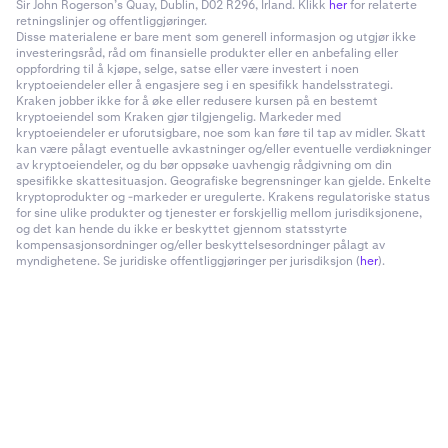
Sir John Rogerson’s Quay, Dublin, D02 R296, Irland. Klikk
her
for relaterte
retningslinjer og offentliggjøringer.
Disse materialene er bare ment som generell informasjon og utgjør ikke
investeringsråd, råd om finansielle produkter eller en anbefaling eller
oppfordring til å kjøpe, selge, satse eller være investert i noen
kryptoeiendeler eller å engasjere seg i en spesifikk handelsstrategi.
Kraken jobber ikke for å øke eller redusere kursen på en bestemt
kryptoeiendel som Kraken gjør tilgjengelig. Markeder med
kryptoeiendeler er uforutsigbare, noe som kan føre til tap av midler. Skatt
kan være pålagt eventuelle avkastninger og/eller eventuelle verdiøkninger
av kryptoeiendeler, og du bør oppsøke uavhengig rådgivning om din
spesifikke skattesituasjon. Geografiske begrensninger kan gjelde. Enkelte
kryptoprodukter og -markeder er uregulerte. Krakens regulatoriske status
for sine ulike produkter og tjenester er forskjellig mellom jurisdiksjonene,
og det kan hende du ikke er beskyttet gjennom statsstyrte
kompensasjonsordninger og/eller beskyttelsesordninger pålagt av
myndighetene. Se juridiske offentliggjøringer per jurisdiksjon (
her
).