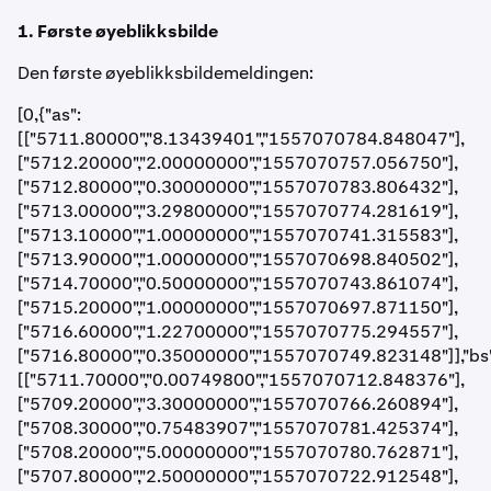
1. Første øyeblikksbilde
Den første øyeblikksbildemeldingen:
[0,{"as":
[["5711.80000","8.13439401","1557070784.848047"],
["5712.20000","2.00000000","1557070757.056750"],
["5712.80000","0.30000000","1557070783.806432"],
["5713.00000","3.29800000","1557070774.281619"],
["5713.10000","1.00000000","1557070741.315583"],
["5713.90000","1.00000000","1557070698.840502"],
["5714.70000","0.50000000","1557070743.861074"],
["5715.20000","1.00000000","1557070697.871150"],
["5716.60000","1.22700000","1557070775.294557"],
["5716.80000","0.35000000","1557070749.823148"]],"bs"
[["5711.70000","0.00749800","1557070712.848376"],
["5709.20000","3.30000000","1557070766.260894"],
["5708.30000","0.75483907","1557070781.425374"],
["5708.20000","5.00000000","1557070780.762871"],
["5707.80000","2.50000000","1557070722.912548"],