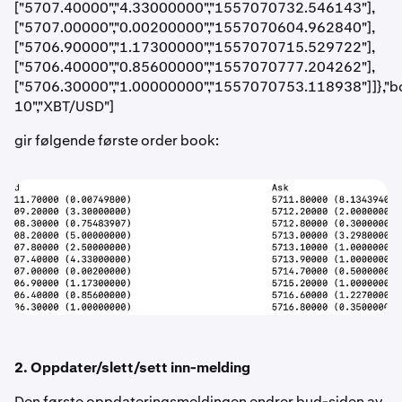
["5707.40000","4.33000000","1557070732.546143"],
["5707.00000","0.00200000","1557070604.962840"],
["5706.90000","1.17300000","1557070715.529722"],
["5706.40000","0.85600000","1557070777.204262"],
["5706.30000","1.00000000","1557070753.118938"]]},"b
10","XBT/USD"]
gir følgende første order book:
2. Oppdater/slett/sett inn-melding
Den første oppdateringsmeldingen endrer bud-siden av