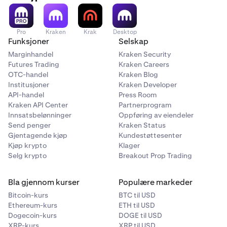
Pro
Kraken
Krak
Desktop
Funksjoner
Selskap
Marginhandel
Kraken Security
Futures Trading
Kraken Careers
OTC-handel
Kraken Blog
Institusjoner
Kraken Developer
API-handel
Press Room
Kraken API Center
Partnerprogram
Innsatsbelønninger
Oppføring av eiendeler
Send penger
Kraken Status
Gjentagende kjøp
Kundestøttesenter
Kjøp krypto
Klager
Selg krypto
Breakout Prop Trading
Bla gjennom kurser
Populære markeder
Bitcoin-kurs
BTC til USD
Ethereum-kurs
ETH til USD
Dogecoin-kurs
DOGE til USD
XRP-kurs
XRP til USD