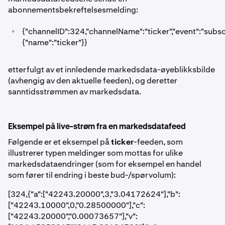
abonnementsbekreftelsesmelding:
•
{"channelID":324,"channelName":"ticker","event":"subscr
{"name":"ticker"}}
etterfulgt av et innledende markedsdata-øyeblikksbilde
(avhengig av den aktuelle feeden), og deretter
sanntidsstrømmen av markedsdata.
Eksempel på live-strøm fra en markedsdatafeed
Følgende er et eksempel på
ticker
-feeden, som
illustrerer typen meldinger som mottas for ulike
markedsdataendringer (som for eksempel en handel
som fører til endring i beste bud-/spørvolum):
[324,{"a":["42243.20000",3,"3.04172624"],"b":
["42243.10000",0,"0.28500000"],"c":
["42243.20000","0.00073657"],"v":