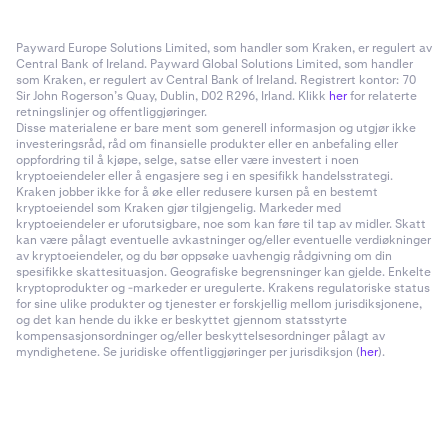
Payward Europe Solutions Limited, som handler som Kraken, er regulert av
Central Bank of Ireland. Payward Global Solutions Limited, som handler
som Kraken, er regulert av Central Bank of Ireland. Registrert kontor: 70
Sir John Rogerson’s Quay, Dublin, D02 R296, Irland. Klikk
her
for relaterte
retningslinjer og offentliggjøringer.
Disse materialene er bare ment som generell informasjon og utgjør ikke
investeringsråd, råd om finansielle produkter eller en anbefaling eller
oppfordring til å kjøpe, selge, satse eller være investert i noen
kryptoeiendeler eller å engasjere seg i en spesifikk handelsstrategi.
Kraken jobber ikke for å øke eller redusere kursen på en bestemt
kryptoeiendel som Kraken gjør tilgjengelig. Markeder med
kryptoeiendeler er uforutsigbare, noe som kan føre til tap av midler. Skatt
kan være pålagt eventuelle avkastninger og/eller eventuelle verdiøkninger
av kryptoeiendeler, og du bør oppsøke uavhengig rådgivning om din
spesifikke skattesituasjon. Geografiske begrensninger kan gjelde. Enkelte
kryptoprodukter og -markeder er uregulerte. Krakens regulatoriske status
for sine ulike produkter og tjenester er forskjellig mellom jurisdiksjonene,
og det kan hende du ikke er beskyttet gjennom statsstyrte
kompensasjonsordninger og/eller beskyttelsesordninger pålagt av
myndighetene. Se juridiske offentliggjøringer per jurisdiksjon (
her
).