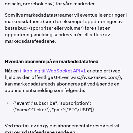
og salg, ordrebok osv.) for våre markeder.
Som live markedsdatastreamer vil eventuelle endringer i
markedsdataene (som for eksempel oppdateringer av
beste bud-/spørpriser eller volumer) føre til at en
oppdateringsmelding sendes via én eller flere av
markedsdatafeedsene.
Hvordan abonnere på en markedsdatafeed
Når en
tilkobling til WebSocket API v1
er etablert (ved
hjelp av den offentlige URL-en
wss://ws.kraken.com/
),
kan markedsdatafeeds abonneres på ved å sende en
abonnementsmelding som følgende:
•
{"event":"subscribe", "subscription":
{"name":"ticker"}, "pair":["BTC/USD"]}
Ved mottak av en gyldig abonnementsforespørsel vil
markedsdatafeedsene sende en