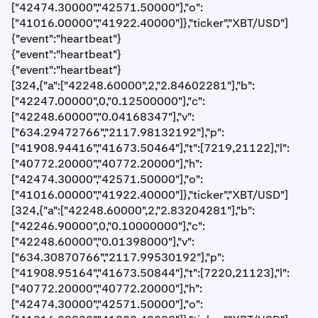
["42474.30000","42571.50000"],"o":
["41016.00000","41922.40000"]},"ticker","XBT/USD"]
{"event":"heartbeat"}
{"event":"heartbeat"}
{"event":"heartbeat"}
[324,{"a":["42248.60000",2,"2.84602281"],"b":
["42247.00000",0,"0.12500000"],"c":
["42248.60000","0.04168347"],"v":
["634.29472766","2117.98132192"],"p":
["41908.94416","41673.50464"],"t":[7219,21122],"l":
["40772.20000","40772.20000"],"h":
["42474.30000","42571.50000"],"o":
["41016.00000","41922.40000"]},"ticker","XBT/USD"]
[324,{"a":["42248.60000",2,"2.83204281"],"b":
["42246.90000",0,"0.10000000"],"c":
["42248.60000","0.01398000"],"v":
["634.30870766","2117.99530192"],"p":
["41908.95164","41673.50844"],"t":[7220,21123],"l":
["40772.20000","40772.20000"],"h":
["42474.30000","42571.50000"],"o":