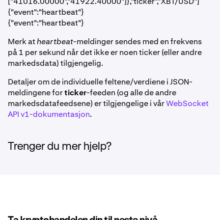
["41016.00000","41922.40000"]},"ticker","XBT/USD"]
{"event":"heartbeat"}
{"event":"heartbeat"}
Merk at
heartbeat
-meldinger sendes med en frekvens
på 1 per sekund når det ikke er noen ticker (eller andre
markedsdata) tilgjengelig.
Detaljer om de individuelle feltene/verdiene i JSON-
meldingene for
ticker
-feeden (og alle de andre
markedsdatafeedsene) er tilgjengelige i vår
WebSocket
API v1-dokumentasjon
.
Trenger du mer hjelp?