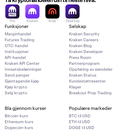
Ta kryptohandelen din til neste nivå.
Pro
Kraken
Krak
Desktop
Funksjoner
Selskap
Marginhandel
Kraken Security
Futures Trading
Kraken Careers
OTC-handel
Kraken Blog
Institusjoner
Kraken Developer
API-handel
Press Room
Kraken API Center
Partnerprogram
Innsatsbelønninger
Oppføring av eiendeler
Send penger
Kraken Status
Gjentagende kjøp
Kundestøttesenter
Kjøp krypto
Klager
Selg krypto
Breakout Prop Trading
Bla gjennom kurser
Populære markeder
Bitcoin-kurs
BTC til USD
Ethereum-kurs
ETH til USD
Dogecoin-kurs
DOGE til USD