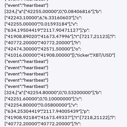
{"event":"heartbeat"}
[324,{"a":["42255.00000",0,"0.08406816"],"b":
["42243.10000",6,"6.33160603"],"c":
["42255.00000","0.01593184"],"v":
["634.19504419","2117.90471127"],"p":
["41908.89020","41673.47996"],"t":[7217,21123],"l":
["40772.20000","40772.20000"],"h":
["42474.30000","42571.50000"],"o":
["41016.00000","41908.00000"]},"ticker","XBT/USD"]
{"event":"heartbeat"}
{"event":"heartbeat"}
{"event":"heartbeat"}
{"event":"heartbeat"}
{"event":"heartbeat"}
[324,{"a":["42254.80000",0,"0.53200000"],"b":
["42251.60000",0,"0.10000000"],"c":
["42254.80000","0.05800000"],"v":
["634.25304419","2117.94005439"],"p":
["41908.92184","41673.49337"],"t":[7218,21122],"l":
["40772.20000","40772.20000"],"h":