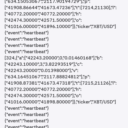
["634.15053067","2117.90194729"],"p":
["41908.86644","41673.47236"],"t":[7214,21130],"l":
["40772.20000","40772.20000"],"h":
["42474.30000","42571.50000"],"o":
["41016.00000","41896.10000"]},"ticker","XBT/USD"]
{"event":"heartbeat"}
{"event":"heartbeat"}
{"event":"heartbeat"}
{"event":"heartbeat"}
[324,{"a":["42243.20000",0,"0.01460168"],"b":
["42243.10000",3,"3.82293519"],"c":
["42243.20000","0.01398000"],"v":
["634.16451067","2117.88824812"],"p":
["41908.87381","41673.47318"],"t":[7215,21126],"l":
["40772.20000","40772.20000"],"h":
["42474.30000","42571.50000"],"o":
["41016.00000","41898.80000"]},"ticker","XBT/USD"]
{"event":"heartbeat"}
{"event":"heartbeat"}
{"event":"heartbeat"}
{"event":"heartbeat"}