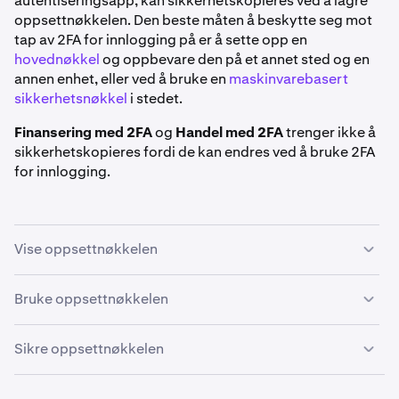
autentiseringsapp, kan sikkerhetskopieres ved å lagre
oppsettnøkkelen. Den beste måten å beskytte seg mot
tap av 2FA for innlogging på er å sette opp en
hovednøkkel
og oppbevare den på et annet sted og en
annen enhet, eller ved å bruke en
maskinvarebasert
sikkerhetsnøkkel
i stedet.
Finansering med 2FA
og
Handel med 2FA
trenger ikke å
sikkerhetskopieres fordi de kan endres ved å bruke 2FA
for innlogging.
Vise oppsettnøkkelen
Når du setter opp en autentiseringsapp
for 2FA, kan du
Bruke oppsettnøkkelen
se
oppsettnøkkelen
som vi genererer automatisk som
en QR-kode, men som også kan leses i klartekst ved å
Oppsettnøkkelen kan legges inn manuelt i de fleste
Sikre oppsettnøkkelen
klikke på
Vis oppsettnøkkel
. Den blir noen ganger også
autentiseringsapper for å gjenopprette 2FA. Kontakt
kalt «sikkerhetskode» eller «hemmelig startnøkkel».
utvikleren av appen din (f.eks. Google, Microsoft osv.) for