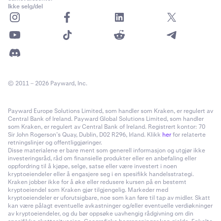
Ikke selg/del
© 2011 – 2026 Payward, Inc.
Payward Europe Solutions Limited, som handler som Kraken, er regulert av
Central Bank of Ireland. Payward Global Solutions Limited, som handler
som Kraken, er regulert av Central Bank of Ireland. Registrert kontor: 70
Sir John Rogerson’s Quay, Dublin, D02 R296, Irland. Klikk
her
for relaterte
retningslinjer og offentliggjøringer.
Disse materialene er bare ment som generell informasjon og utgjør ikke
investeringsråd, råd om finansielle produkter eller en anbefaling eller
oppfordring til å kjøpe, selge, satse eller være investert i noen
kryptoeiendeler eller å engasjere seg i en spesifikk handelsstrategi.
Kraken jobber ikke for å øke eller redusere kursen på en bestemt
kryptoeiendel som Kraken gjør tilgjengelig. Markeder med
kryptoeiendeler er uforutsigbare, noe som kan føre til tap av midler. Skatt
kan være pålagt eventuelle avkastninger og/eller eventuelle verdiøkninger
av kryptoeiendeler, og du bør oppsøke uavhengig rådgivning om din