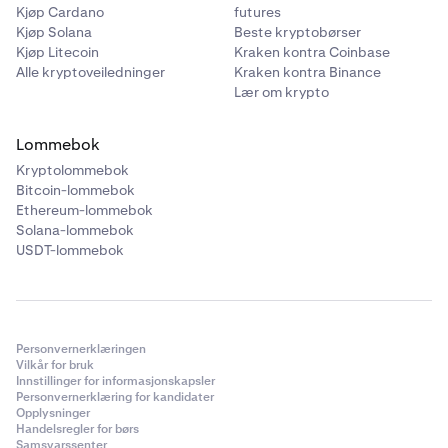
Kjøp Cardano
futures
Kjøp Solana
Beste kryptobørser
Kjøp Litecoin
Kraken kontra Coinbase
Alle kryptoveiledninger
Kraken kontra Binance
Lær om krypto
Lommebok
Kryptolommebok
Bitcoin-lommebok
Ethereum-lommebok
Solana-lommebok
USDT-lommebok
Personvernerklæringen
Vilkår for bruk
Innstillinger for informasjonskapsler
Personvernerklæring for kandidater
Opplysninger
Handelsregler for børs
Samsvarssenter