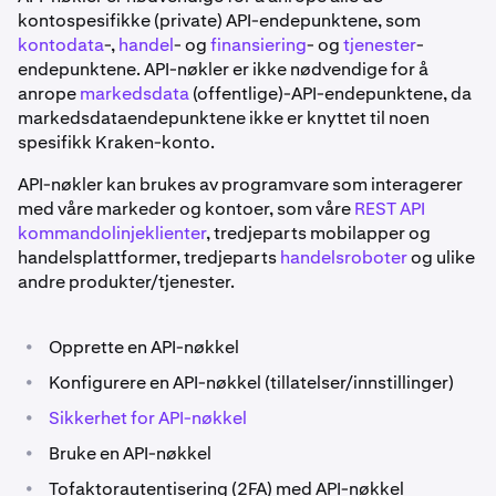
kontospesifikke (private) API-endepunktene, som
kontodata
-,
handel
- og
finansiering
- og
tjenester
-
endepunktene. API-nøkler er ikke nødvendige for å
anrope
markedsdata
(offentlige)-API-endepunktene, da
markedsdataendepunktene ikke er knyttet til noen
spesifikk Kraken-konto.
API-nøkler kan brukes av programvare som interagerer
med våre markeder og kontoer, som våre
REST API
kommandolinjeklienter
, tredjeparts mobilapper og
handelsplattformer, tredjeparts
handelsroboter
og ulike
andre produkter/tjenester.
•
Opprette en API-nøkkel
•
Konfigurere en API-nøkkel (tillatelser/innstillinger)
•
Sikkerhet for API-nøkkel
•
Bruke en API-nøkkel
•
Tofaktorautentisering (2FA) med API-nøkkel