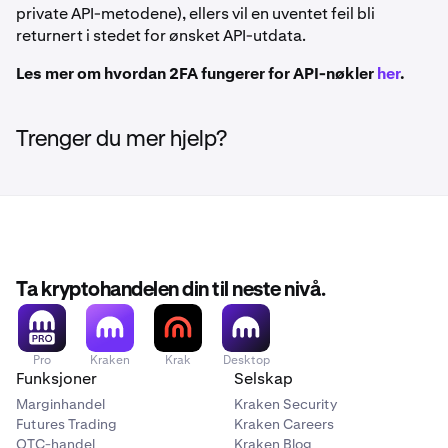
private API-metodene), ellers vil en uventet feil bli
returnert i stedet for ønsket API-utdata.
Les mer om hvordan 2FA fungerer for API-nøkler
her
.
Trenger du mer hjelp?
Ta kryptohandelen din til neste nivå.
Pro
Kraken
Krak
Desktop
Funksjoner
Selskap
Marginhandel
Kraken Security
Futures Trading
Kraken Careers
OTC-handel
Kraken Blog