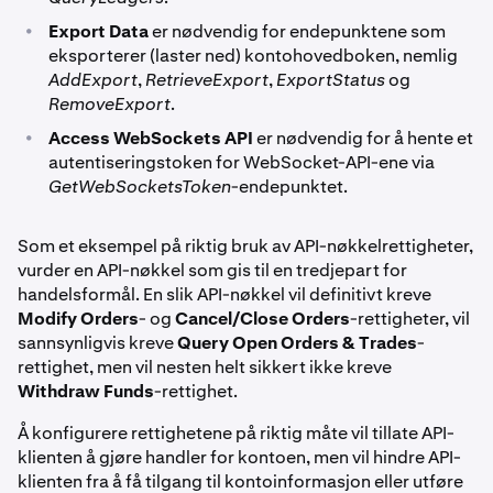
•
Export Data
er nødvendig for endepunktene som
eksporterer (laster ned) kontohovedboken, nemlig
AddExport
,
RetrieveExport
,
ExportStatus
og
RemoveExport
.
•
Access WebSockets API
er nødvendig for å hente et
autentiseringstoken for WebSocket-API-ene via
GetWebSocketsToken
-endepunktet.
Som et eksempel på riktig bruk av API-nøkkelrettigheter,
vurder en API-nøkkel som gis til en tredjepart for
handelsformål. En slik API-nøkkel vil definitivt kreve
Modify Orders
- og
Cancel/Close Orders
-rettigheter, vil
sannsynligvis kreve
Query Open Orders & Trades
-
rettighet, men vil nesten helt sikkert ikke kreve
Withdraw Funds
-rettighet.
Å konfigurere rettighetene på riktig måte vil tillate API-
klienten å gjøre handler for kontoen, men vil hindre API-
klienten fra å få tilgang til kontoinformasjon eller utføre