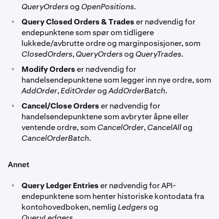
QueryOrders
og
OpenPositions
.
•
Query Closed Orders & Trades
er nødvendig for
endepunktene som spør om tidligere
lukkede/avbrutte ordre og marginposisjoner, som
ClosedOrders
,
QueryOrders
og
QueryTrades
.
•
Modify Orders
er nødvendig for
handelsendepunktene som legger inn nye ordre, som
AddOrder
,
EditOrder
og
AddOrderBatch
.
•
Cancel/Close Orders
er nødvendig for
handelsendepunktene som avbryter åpne eller
ventende ordre, som
CancelOrder
,
CancelAll
og
CancelOrderBatch
.
Annet
•
Query Ledger Entries
er nødvendig for API-
endepunktene som henter historiske kontodata fra
kontohovedboken, nemlig
Ledgers
og
QueryLedgers
.