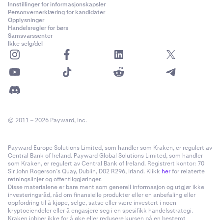
Innstillinger for informasjonskapsler
Ethereum (ERC-20)
Personvernerklæring for kandidater
Opplysninger
Handelsregler for børs
Samsvarssenter
Adventure Gold
Ikke selg/del
AGLD
Ethereum (ERC-20)
Aerodrome Finance
© 2011 – 2026 Payward, Inc.
AERO
Basis
Payward Europe Solutions Limited, som handler som Kraken, er regulert av
Central Bank of Ireland. Payward Global Solutions Limited, som handler
som Kraken, er regulert av Central Bank of Ireland. Registrert kontor: 70
Sir John Rogerson’s Quay, Dublin, D02 R296, Irland. Klikk
her
for relaterte
Aethir
retningslinjer og offentliggjøringer.
Disse materialene er bare ment som generell informasjon og utgjør ikke
ATH
investeringsråd, råd om finansielle produkter eller en anbefaling eller
oppfordring til å kjøpe, selge, satse eller være investert i noen
Ethereum (ERC-20)
kryptoeiendeler eller å engasjere seg i en spesifikk handelsstrategi.
Kraken jobber ikke for å øke eller redusere kursen på en bestemt