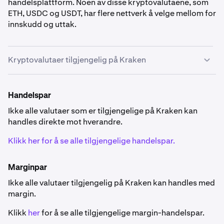
handelsplattform. Noen av disse kryptovalutaene, som
ETH, USDC og USDT, har flere nettverk å velge mellom for
innskudd og uttak.
Kryptovalutaer tilgjengelig på Kraken
Tilgjengelighet av kryptovaluta
Handelspar
Noen valutaer oppført nedenfor er ikke tilgjengelige i
spesifikke land
.
Ikke alle valutaer som er tilgjengelige på Kraken kan
handles direkte mot hverandre.
Klikk her for å se alle tilgjengelige handelspar.
Marginpar
Ikke alle valutaer tilgjengelig på Kraken kan handles med
0x
margin.
ZRX
Klikk
her
for å se alle tilgjengelige margin-handelspar.
Ethereum (ERC-20)