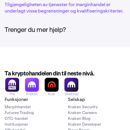
Tilgjengeligheten av tjenester for marginhandel er
underlagt visse begrensninger og kvalifiseringskriterier.
1inch
1INCH
Trenger du mer hjelp?
Ethereum (ERC-20)
375ai
EAT
Ta kryptohandelen din til neste nivå.
Solana
Pro
Kraken
Krak
Desktop
Aave
Funksjoner
Selskap
AAVE
Marginhandel
Kraken Security
Futures Trading
Kraken Careers
Ethereum (ERC-20)
OTC-handel
Kraken Blog
Institusjoner
Kraken Developer