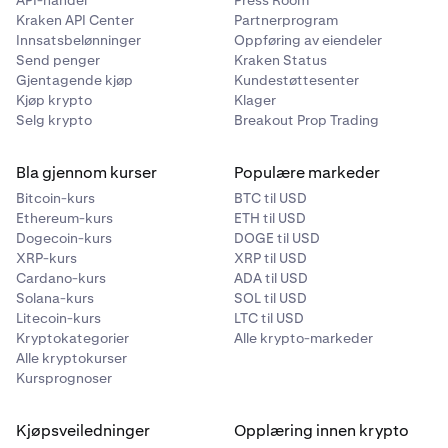
API-handel
Press Room
Aavegotchi
Kraken API Center
Partnerprogram
Innsatsbelønninger
Oppføring av eiendeler
GHST
Send penger
Kraken Status
Gjentagende kjøp
Kundestøttesenter
Ethereum (ERC-20)
Kjøp krypto
Klager
Selg krypto
Breakout Prop Trading
AB
Bla gjennom kurser
Populære markeder
AB
Bitcoin-kurs
BTC til USD
Ethereum-kurs
ETH til USD
AB
Dogecoin-kurs
DOGE til USD
XRP-kurs
XRP til USD
Cardano-kurs
ADA til USD
Acala
Solana-kurs
SOL til USD
Litecoin-kurs
LTC til USD
ACA
Kryptokategorier
Alle krypto-markeder
Alle kryptokurser
Acala (Polkadot)
Kursprognoser
Kjøpsveiledninger
Opplæring innen krypto
Across Protocol