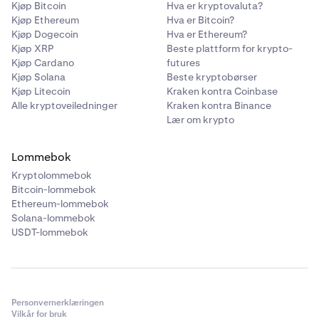
Kjøp Bitcoin
Hva er kryptovaluta?
ACX
Kjøp Ethereum
Hva er Bitcoin?
Kjøp Dogecoin
Hva er Ethereum?
Ethereum (ERC-20)
Kjøp XRP
Beste plattform for krypto-
Kjøp Cardano
futures
Kjøp Solana
Beste kryptobørser
Act I: The AI Prophecy
Kjøp Litecoin
Kraken kontra Coinbase
Alle kryptoveiledninger
Kraken kontra Binance
ACT
Lær om krypto
Solana
Lommebok
Kryptolommebok
Acurast
Bitcoin-lommebok
Ethereum-lommebok
ACU
Solana-lommebok
USDT-lommebok
Ethereum (ERC-20)
Adi Token
Personvernerklæringen
ADI
Vilkår for bruk