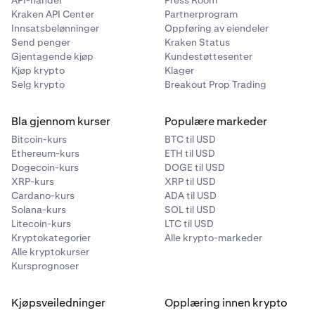
API-handel
Press Room
Kraken API Center
Partnerprogram
Start et uttak- Velg en bankkonto å ta ut til.- Skriv inn
6
Innsatsbelønninger
Oppføring av eiendeler
beløpet i CAD du vil ta ut.- Klikk
Ta ut CAD
.- Bekreft
Send penger
Kraken Status
uttaket. - Innenlandske EFT-uttak skal ankomme
Gjentagende kjøp
Kundestøttesenter
bankkontoen din innen
to til fem virkedager
.
Kjøp krypto
Klager
Selg krypto
Breakout Prop Trading
Bla gjennom kurser
Populære markeder
Bitcoin-kurs
BTC til USD
Ethereum-kurs
ETH til USD
Dogecoin-kurs
DOGE til USD
XRP-kurs
XRP til USD
Cardano-kurs
ADA til USD
Solana-kurs
SOL til USD
Litecoin-kurs
LTC til USD
Kryptokategorier
Alle krypto-markeder
Alle kryptokurser
Kursprognoser
Kjøpsveiledninger
Opplæring innen krypto