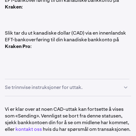
EFT-bankoverføring til din kanadiske bankkonto på
Kraken
:
Slik tar du ut kanadiske dollar (CAD) via en innenlandsk
EFT-bankoverføring til din kanadiske bankkonto på
Kraken Pro
:
Se trinnvise instruksjoner for uttak.
Sjekk at kontoen din oppfyller kravene.
1
Vi er klar over at noen CAD-uttak kan fortsette å vises
som «Sending». Vennligst se bort fra denne statusen,
Naviger til
Hjem
-siden og klikk på
Ta ut
-knappen.
2
sjekk bankkontoen din for å se om midlene har kommet,
eller
kontakt oss
hvis du har spørsmål om transaksjonen.
Søk etter
kanadiske dollar (CAD)
og klikk på den.
3