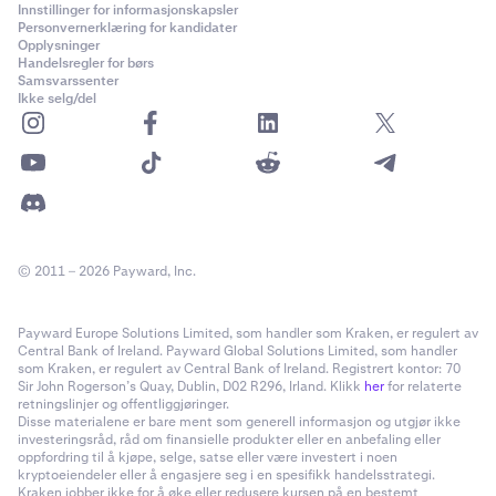
Innstillinger for informasjonskapsler
Personvernerklæring for kandidater
Opplysninger
Handelsregler for børs
Samsvarssenter
Ikke selg/del
© 2011 – 2026 Payward, Inc.
Payward Europe Solutions Limited, som handler som Kraken, er regulert av
Central Bank of Ireland. Payward Global Solutions Limited, som handler
som Kraken, er regulert av Central Bank of Ireland. Registrert kontor: 70
Sir John Rogerson’s Quay, Dublin, D02 R296, Irland. Klikk
her
for relaterte
retningslinjer og offentliggjøringer.
Disse materialene er bare ment som generell informasjon og utgjør ikke
investeringsråd, råd om finansielle produkter eller en anbefaling eller
oppfordring til å kjøpe, selge, satse eller være investert i noen
kryptoeiendeler eller å engasjere seg i en spesifikk handelsstrategi.
Kraken jobber ikke for å øke eller redusere kursen på en bestemt