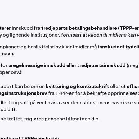
erer innskudd fra
tredjeparts betalingsbehandlere (TPPP-er
y og lignende institusjoner,
forutsatt at kilden til midlene kan v
ompliance og beskyttelse av klientmidler må
innskuddet tydel
t navn.
 for
uregelmessige innskudd eller tredjepartsinnskudd
(megl
pper osv.):
pport kan be om en
kvittering og kontoutskrift
eller et
offisi
ingsinstruksjonsbrev
fra TPPP-en for å bekrefte opprinnelses
dlertidig satt på vent hvis avsenderinstitusjonens navn ikke 
ed ditt.
 bekreftet, frigjøres pengene til kontoen din.
godkjent TPPP-innskudd: