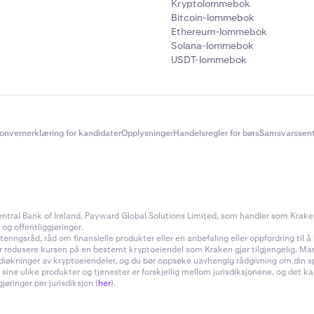
Kryptolommebok
Bitcoin-lommebok
Ethereum-lommebok
Solana-lommebok
USDT-lommebok
onvernerklæring for kandidater
Opplysninger
Handelsregler for børs
Samsvarssent
ral Bank of Ireland. Payward Global Solutions Limited, som handler som Kraken, e
 og offentliggjøringer.
ingsråd, råd om finansielle produkter eller en anbefaling eller oppfordring til å k
ler redusere kursen på en bestemt kryptoeiendel som Kraken gjør tilgjengelig. Ma
rdiøkninger av kryptoeiendeler, og du bør oppsøke uavhengig rådgivning om din s
 sine ulike produkter og tjenester er forskjellig mellom jurisdiksjonene, og de
øringer per jurisdiksjon (
her
).