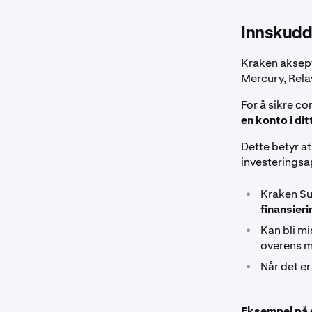
Innskudd
Kraken aksept
Mercury, Rela
For å sikre c
en konto i dit
Dette betyr at
investeringsa
•
Kraken Su
finansier
•
Kan bli mi
overens m
•
Når det er
Eksempel på 