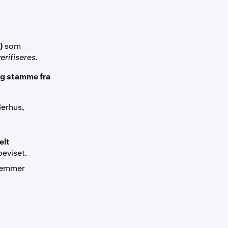
)
som
erifiseres.
ig stamme fra
erhus,
elt
beviset.
stemmer