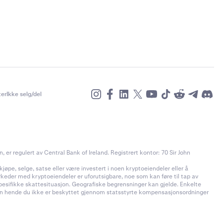
er
Ikke selg/del
r regulert av Central Bank of Ireland. Registrert kontor: 70 Sir John
jøpe, selge, satse eller være investert i noen kryptoeiendeler eller å
rkeder med kryptoeiendeler er uforutsigbare, noe som kan føre til tap av
pesifikke skattesituasjon. Geografiske begrensninger kan gjelde. Enkelte
t kan hende du ikke er beskyttet gjennom statsstyrte kompensasjonsordninger