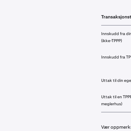
Transaksjons
Innskudd fra d
(ikke-TPPP)
Innskudd fra T
Uttak til din e
Uttak til en TPPP
meglerhus)
Vær oppmerks