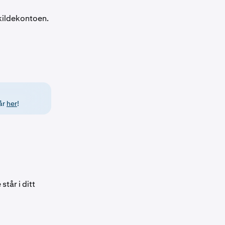
 kildekontoen.
vår
her
!
tår i ditt