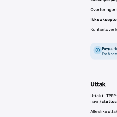
Overføringer f
Ikke aksepte
Kontantoverfø
Paypal-i
For å set
Uttak
Uttak til TPPP
navn)
støttes
Alle slike uttak