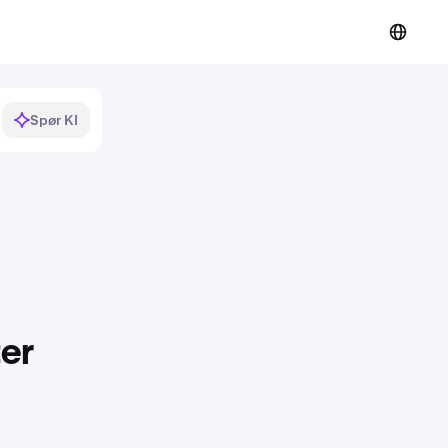
Spør KI
ter