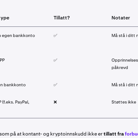
type
Tillatt?
Notater
in egen bankkonto
✅
Må stå i ditt
PPP
✅
Opprinnelses
påkrevd
gen bankkonto
✅
Må stå i ditt
 (f.eks. PayPal,
❌
Støttes ikke
om på at kontant- og kryptoinnskudd ikke er
tillatt fra
forbu