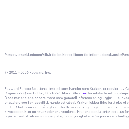
Personvernerklæringen
Vilkår for bruk
Innstillinger for informasjonskapsler
Pers
© 2011 – 2026 Payward, Inc.
Payward Europe Solutions Limited, som handler som Kraken, er regulert av Cent
Rogerson’s Quay, Dublin, D02 R296, Irland. Klikk
her
for relaterte retningslinjer
Disse materialene er bare ment som generell informasjon og utgjør ikke invester
engasjere seg i en spesifikk handelsstrategi. Kraken jobber ikke for å øke el
midler. Skatt kan være pålagt eventuelle avkastninger og/eller eventuelle ve
kryptoprodukter og -markeder er uregulerte. Krakens regulatoriske status for
og/eller beskyttelsesordninger pålagt av myndighetene. Se juridiske offentliggj