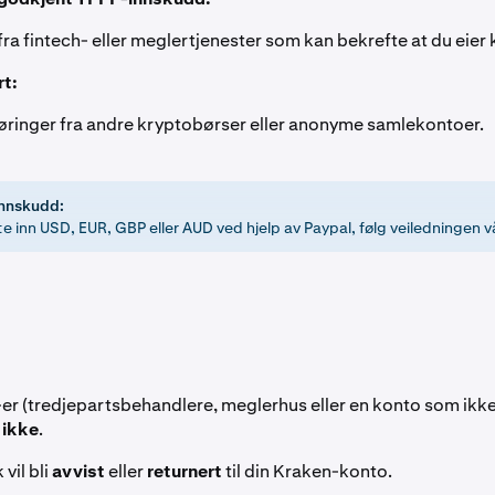
ra fintech- eller meglertjenester som kan bekrefte at du eier
rt:
ringer fra andre kryptobørser eller anonyme samlekontoer.
nnskudd:
te inn USD, EUR, GBP eller AUD ved hjelp av Paypal, følg veiledningen 
-er (tredjepartsbehandlere, meglerhus eller en konto som ikke s
 ikke
.
 vil bli
avvist
eller
returnert
til din Kraken-konto.