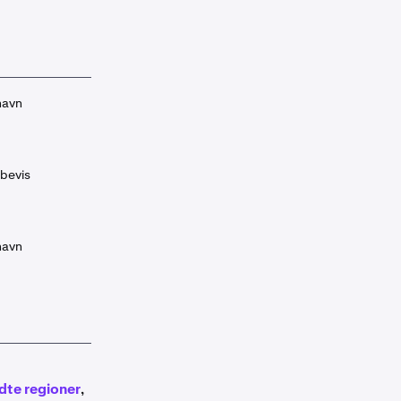
 navn
bevis
 navn
dte regioner
,