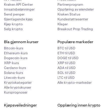
•
GBP
Beløp
Kraken API Center
Partnerprogram
•
AUD
Innsatsbelønninger
Oppføring av eiendeler
For å fullstendig lukke en åpen spotposisjon med
Send penger
Kraken Status
•
margin, angir du samme beløp som åpningsordren. Hvis
CAD
Gjentagende kjøp
Kundestøttesenter
du utfører en ordre for lukkende transaksjon med større
•
Kjøp krypto
JPY
Klager
volum enn spotposisjonen din med margin, vil du
Selg krypto
Breakout Prop Trading
•
CHF
effektivt opprette en ny spotposisjon med margin på
motsatt side (dette kalles å «snu» posisjonen).
•
BTC
Bla gjennom kurser
Populære markeder
•
ETH
Bitcoin-kurs
BTC til USD
«Nullvolum»-funksjon
Ethereum-kurs
ETH til USD
•
XRP
For å lukke hele volumet av alle åpne posisjoner for et
Dogecoin-kurs
DOGE til USD
spesifikt par, kan du angi '0' som beløp for en ordre for
XRP-kurs
•
XRP til USD
LTC
lukkende transaksjon. Dette kan være nyttig for å lukke
Cardano-kurs
ADA til USD
•
DOGE
alle åpne spotposisjoner med margin for et spesifikt par
Solana-kurs
SOL til USD
Litecoin-kurs
LTC til USD
med én ordre, for å lukke spotposisjoner for et spesifikt
•
XLM
Kryptokategorier
Alle krypto-markeder
marked i perioder med volatilitet når posisjonsstørrelsen
•
USDT
Alle kryptokurser
endres ofte, eller for å lukke små gjenværende volumer
Kursprognoser
av åpne spotposisjoner med margin.
•
ADA
•
XTZ
Kjøpsveiledninger
Opplæring innen krypto