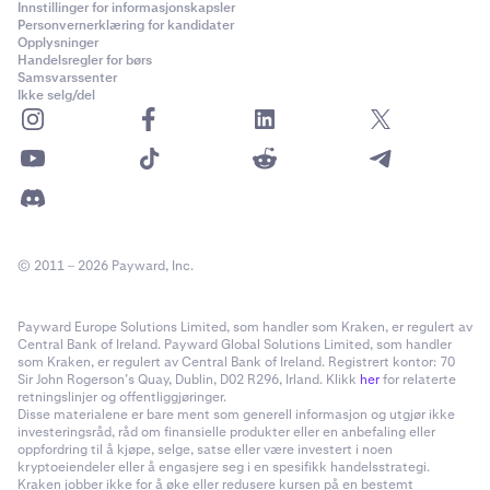
•
RUNE
Innstillinger for informasjonskapsler
Personvernerklæring for kandidater
•
NEAR
Opplysninger
Handelsregler for børs
•
STX
Samsvarssenter
Ikke selg/del
•
SUI
•
PEPE
•
TAO
•
WIF
•
RENDER
© 2011 – 2026 Payward, Inc.
•
Noteringsvalutaen for paret som handles, hvis det
ikke
er en sikkerhetsvaluta.
Payward Europe Solutions Limited, som handler som Kraken, er regulert av
•
Grunnvalutaen for paret som handles, hvis det
ikke
Central Bank of Ireland. Payward Global Solutions Limited, som handler
som Kraken, er regulert av Central Bank of Ireland. Registrert kontor: 70
er en sikkerhetsvaluta
Sir John Rogerson’s Quay, Dublin, D02 R296, Irland. Klikk
her
for relaterte
retningslinjer og offentliggjøringer.
Hvis tapet er større enn saldoen din av
Disse materialene er bare ment som generell informasjon og utgjør ikke
investeringsråd, råd om finansielle produkter eller en anbefaling eller
sikkerhetsvalutaer, vil andre midler på kontoen din bli
oppfordring til å kjøpe, selge, satse eller være investert i noen
brukt etter behov.
kryptoeiendeler eller å engasjere seg i en spesifikk handelsstrategi.
Kraken jobber ikke for å øke eller redusere kursen på en bestemt