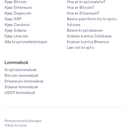
•
ATOM
Kjøp Bitcoin
Hva er kryptovaluta?
Kjøp Ethereum
Hva er Bitcoin?
•
LINK
Kjøp Dogecoin
Hva er Ethereum?
•
Kjøp XRP
DAI
Beste plattform for krypto-
Kjøp Cardano
futures
•
PAXG
Kjøp Solana
Beste kryptobørser
Kjøp Litecoin
Kraken kontra Coinbase
•
USDC
Alle kryptoveiledninger
Kraken kontra Binance
•
TRX
Lær om krypto
•
DOT
Lommebok
•
AAVE
Kryptolommebok
•
MANA
Bitcoin-lommebok
Ethereum-lommebok
•
MATIC
Solana-lommebok
•
SOL
USDT-lommebok
•
AVAX
•
SHIB
•
FTM
Personvernerklæringen
Vilkår for bruk