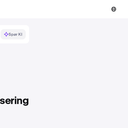
Spør KI
ssering