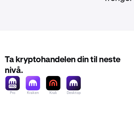
spotposisjon
Tilgjengeligh
kvalifikasjonsk
Ta kryptohandelen din til neste
nivå.
Pro
Kraken
Krak
Desktop