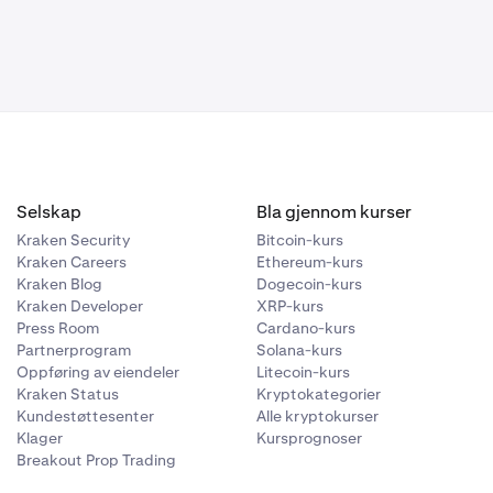
ger og
Selskap
Bla gjennom kurser
Kraken Security
Bitcoin-kurs
Kraken Careers
Ethereum-kurs
Kraken Blog
Dogecoin-kurs
Kraken Developer
XRP-kurs
Press Room
Cardano-kurs
Partnerprogram
Solana-kurs
Oppføring av eiendeler
Litecoin-kurs
Kraken Status
Kryptokategorier
Kundestøttesenter
Alle kryptokurser
Klager
Kursprognoser
Breakout Prop Trading