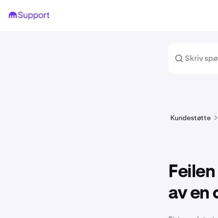
Kundestøtte
Feilen
av en 