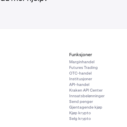
 med margin
og
oppgjør av en spotposisjon med margin
.
eten av marginhandelstjenester er underlagt visse begrensnin
riterier.
Funksjoner
Marginhandel
Futures Trading
OTC-handel
Institusjoner
API-handel
Kraken API Center
Innsatsbelønninger
Send penger
Gjentagende kjøp
Kjøp krypto
Selg krypto