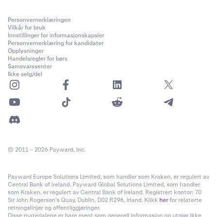
Personvernerklæringen
Vilkår for bruk
Innstillinger for informasjonskapsler
Personvernerklæring for kandidater
Opplysninger
Handelsregler for børs
Samsvarssenter
Ikke selg/del
© 2011 – 2026 Payward, Inc.
Payward Europe Solutions Limited, som handler som Kraken, er regulert av
Central Bank of Ireland. Payward Global Solutions Limited, som handler
som Kraken, er regulert av Central Bank of Ireland. Registrert kontor: 70
Sir John Rogerson’s Quay, Dublin, D02 R296, Irland. Klikk
her
for relaterte
retningslinjer og offentliggjøringer.
Disse materialene er bare ment som generell informasjon og utgjør ikke