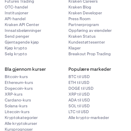
Futures Trading
Kraken Careers
OTC-handel
Kraken Blog
Institusjoner
Kraken Developer
API-handel
Press Room
Kraken API Center
Partnerprogram
Innsatsbelønninger
Oppføring av eiendeler
Send penger
Kraken Status
Gjentagende kjøp
Kundestøttesenter
Kjøp krypto
Klager
Selg krypto
Breakout Prop Trading
Bla gjennom kurser
Populære markeder
Bitcoin-kurs
BTC til USD
Ethereum-kurs
ETH til USD
Dogecoin-kurs
DOGE til USD
XRP-kurs
XRP til USD
Cardano-kurs
ADA til USD
Solana-kurs
SOL til USD
Litecoin-kurs
LTC til USD
Kryptokategorier
Alle krypto-markeder
Alle kryptokurser
Kursprognoser