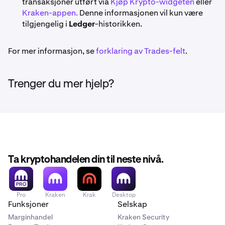
transaksjoner utført via
Kjøp Krypto-widgeten
eller
Kraken-appen.
Denne informasjonen vil kun være
tilgjengelig i
Ledger
-historikken.
For mer informasjon, se
forklaring av Trades-felt
.
Trenger du mer hjelp?
Ta kryptohandelen din til neste nivå.
Pro
Kraken
Krak
Desktop
Funksjoner
Selskap
Marginhandel
Kraken Security