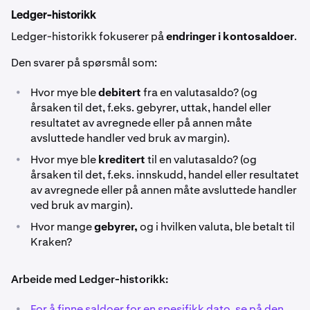
Ledger-historikk
Ledger-historikk fokuserer på
endringer i kontosaldoer
.
Den svarer på spørsmål som:
•
Hvor mye ble
debitert
fra en valutasaldo? (og
årsaken til det, f.eks. gebyrer, uttak, handel eller
resultatet av avregnede eller på annen måte
avsluttede handler ved bruk av margin).
•
Hvor mye ble
kreditert
til en valutasaldo? (og
årsaken til det, f.eks. innskudd, handel eller resultatet
av avregnede eller på annen måte avsluttede handler
ved bruk av margin).
•
Hvor mange
gebyrer,
og i hvilken valuta, ble betalt til
Kraken?
Arbeide med Ledger-historikk:
•
For å finne saldoer for en spesifikk dato, se på den