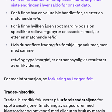
siste endringen i hver saldo før ønsket dato.
•
For å finne hva en valuta ble handlet for, se etter en
matchende
refid
.
•
For å finne hvilken åpen spot margin-posisjon
spesifikke rollover-gebyrer er assosiert med, se
etter en matchende
refid
.
•
Hvis du ser flere fradrag fra forskjellige valutaer, men
med samme
refid
og type '
margin
', er det sannsynligvis resultatet
av en likvidering.
For mer informasjon, se
forklaring av Ledger-felt
.
Trades-historikk
Trades-historikk fokuserer på
utførelsesdetaljene
for
spottransaksjoner (matching av salgsordrer med
kjøpsordrer og omvendt) med eller uten bruk av margin.