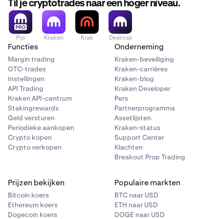
Til je cryptotrades naar een hoger niveau.
Pro
Kraken
Krak
Desktop
Functies
Onderneming
Margin trading
Kraken-beveiliging
OTC-trades
Kraken-carrières
Instellingen
Kraken-blog
API Trading
Kraken Developer
Kraken API-centrum
Pers
Stakingrewards
Partnerprogramma
Geld versturen
Assetlijsten
Periodieke aankopen
Kraken-status
Crypto kopen
Support Center
Crypto verkopen
Klachten
Breakout Prop Trading
Prijzen bekijken
Populaire markten
Bitcoin koers
BTC naar USD
Ethereum koers
ETH naar USD
Dogecoin koers
DOGE naar USD