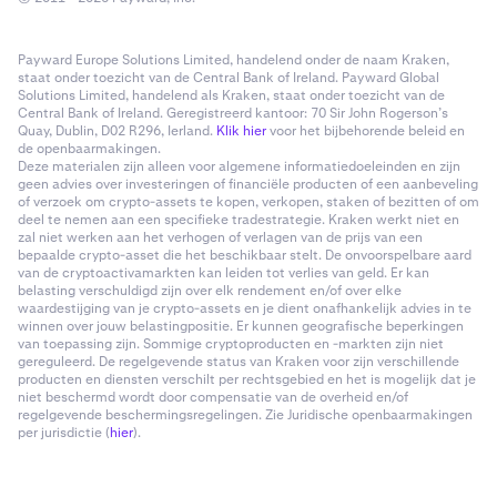
Payward Europe Solutions Limited, handelend onder de naam Kraken,
staat onder toezicht van de Central Bank of Ireland. Payward Global
Solutions Limited, handelend als Kraken, staat onder toezicht van de
Central Bank of Ireland. Geregistreerd kantoor: 70 Sir John Rogerson’s
Quay, Dublin, D02 R296, Ierland.
Klik hier
voor het bijbehorende beleid en
de openbaarmakingen.
Deze materialen zijn alleen voor algemene informatiedoeleinden en zijn
geen advies over investeringen of financiële producten of een aanbeveling
of verzoek om crypto-assets te kopen, verkopen, staken of bezitten of om
deel te nemen aan een specifieke tradestrategie. Kraken werkt niet en
zal niet werken aan het verhogen of verlagen van de prijs van een
bepaalde crypto-asset die het beschikbaar stelt. De onvoorspelbare aard
van de cryptoactivamarkten kan leiden tot verlies van geld. Er kan
belasting verschuldigd zijn over elk rendement en/of over elke
waardestijging van je crypto-assets en je dient onafhankelijk advies in te
winnen over jouw belastingpositie. Er kunnen geografische beperkingen
van toepassing zijn. Sommige cryptoproducten en -markten zijn niet
gereguleerd. De regelgevende status van Kraken voor zijn verschillende
producten en diensten verschilt per rechtsgebied en het is mogelijk dat je
niet beschermd wordt door compensatie van de overheid en/of
regelgevende beschermingsregelingen. Zie Juridische openbaarmakingen
per jurisdictie (
hier
).