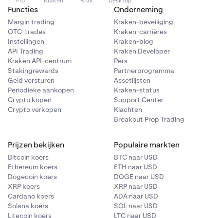
Pro
Kraken
Krak
Desktop
Functies
Onderneming
Margin trading
Kraken-beveiliging
OTC-trades
Kraken-carrières
Instellingen
Kraken-blog
API Trading
Kraken Developer
Kraken API-centrum
Pers
Stakingrewards
Partnerprogramma
Geld versturen
Assetlijsten
Periodieke aankopen
Kraken-status
Crypto kopen
Support Center
Crypto verkopen
Klachten
Breakout Prop Trading
Prijzen bekijken
Populaire markten
Bitcoin koers
BTC naar USD
Ethereum koers
ETH naar USD
Dogecoin koers
DOGE naar USD
XRP koers
XRP naar USD
Cardano koers
ADA naar USD
Solana koers
SOL naar USD
Litecoin koers
LTC naar USD