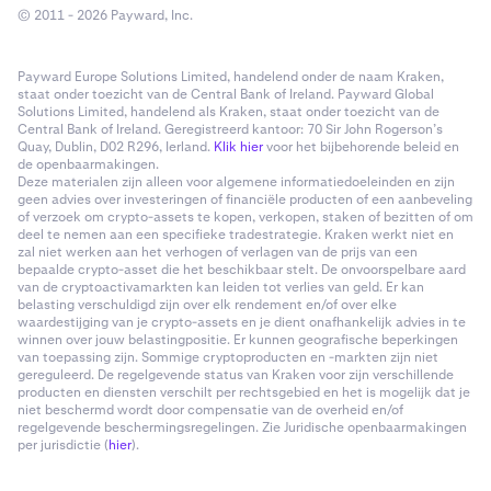
© 2011 - 2026 Payward, Inc.
Payward Europe Solutions Limited, handelend onder de naam Kraken,
staat onder toezicht van de Central Bank of Ireland. Payward Global
Solutions Limited, handelend als Kraken, staat onder toezicht van de
Central Bank of Ireland. Geregistreerd kantoor: 70 Sir John Rogerson’s
Quay, Dublin, D02 R296, Ierland.
Klik hier
voor het bijbehorende beleid en
de openbaarmakingen.
Deze materialen zijn alleen voor algemene informatiedoeleinden en zijn
geen advies over investeringen of financiële producten of een aanbeveling
of verzoek om crypto-assets te kopen, verkopen, staken of bezitten of om
deel te nemen aan een specifieke tradestrategie. Kraken werkt niet en
zal niet werken aan het verhogen of verlagen van de prijs van een
bepaalde crypto-asset die het beschikbaar stelt. De onvoorspelbare aard
van de cryptoactivamarkten kan leiden tot verlies van geld. Er kan
belasting verschuldigd zijn over elk rendement en/of over elke
waardestijging van je crypto-assets en je dient onafhankelijk advies in te
winnen over jouw belastingpositie. Er kunnen geografische beperkingen
van toepassing zijn. Sommige cryptoproducten en -markten zijn niet
gereguleerd. De regelgevende status van Kraken voor zijn verschillende
producten en diensten verschilt per rechtsgebied en het is mogelijk dat je
niet beschermd wordt door compensatie van de overheid en/of
regelgevende beschermingsregelingen. Zie Juridische openbaarmakingen
per jurisdictie (
hier
).