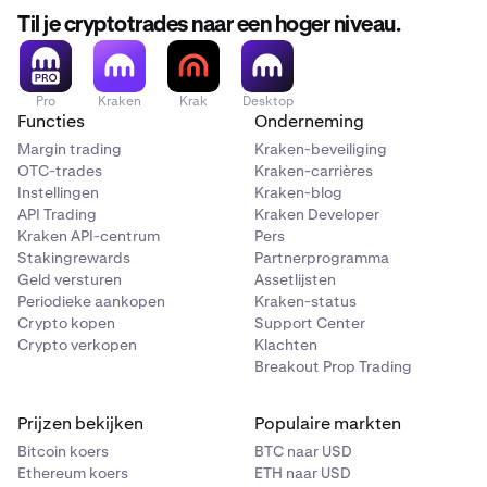
Til je cryptotrades naar een hoger niveau.
Pro
Kraken
Krak
Desktop
Functies
Onderneming
Margin trading
Kraken-beveiliging
OTC-trades
Kraken-carrières
Instellingen
Kraken-blog
API Trading
Kraken Developer
Kraken API-centrum
Pers
Stakingrewards
Partnerprogramma
Geld versturen
Assetlijsten
Periodieke aankopen
Kraken-status
Crypto kopen
Support Center
Crypto verkopen
Klachten
Breakout Prop Trading
Prijzen bekijken
Populaire markten
Bitcoin koers
BTC naar USD
Ethereum koers
ETH naar USD