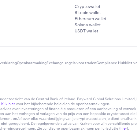
Cryptowallet
Bitcoin wallet
Ethereum wallet
Solana wallet
USDT wallet
verklaring
Openbaarmaking
Exchange-regels voor traden
Compliance Hub
Niet v
er toezicht van de Central Bank of Ireland. Payward Global Solutions Limited, h
.
Klik hier
voor het bijbehorende beleid en de openbaarmakingen.
advies over investeringen of financiële producten of een aanbeveling of verzoe
en aan het verhogen of verlagen van de prijs van een bepaalde crypto-asset die
endement en/of over elke waardestijging van je crypto-assets en je dient onafhan
et gereguleerd. De regelgevende status van Kraken voor zijn verschillende produ
ermingsregelingen. Zie Juridische openbaarmakingen per jurisdictie (
hier
).