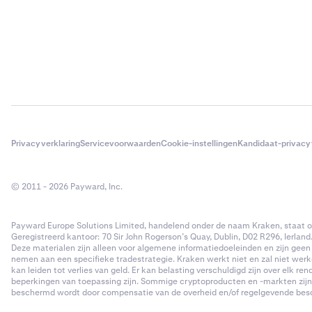
Privacyverklaring
Servicevoorwaarden
Cookie-instellingen
Kandidaat-privacy
© 2011 - 2026 Payward, Inc.
Payward Europe Solutions Limited, handelend onder de naam Kraken, staat ond
Geregistreerd kantoor: 70 Sir John Rogerson’s Quay, Dublin, D02 R296, Ierland
Deze materialen zijn alleen voor algemene informatiedoeleinden en zijn geen 
nemen aan een specifieke tradestrategie. Kraken werkt niet en zal niet werk
kan leiden tot verlies van geld. Er kan belasting verschuldigd zijn over elk r
beperkingen van toepassing zijn. Sommige cryptoproducten en -markten zijn ni
beschermd wordt door compensatie van de overheid en/of regelgevende besch