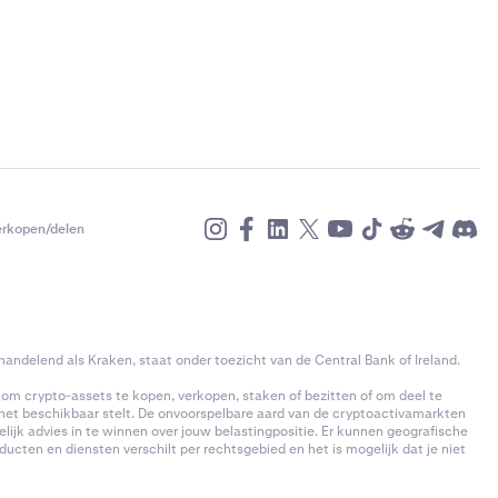
erkopen/delen
andelend als Kraken, staat onder toezicht van de Central Bank of Ireland.
k om crypto-assets te kopen, verkopen, staken of bezitten of om deel te
 het beschikbaar stelt. De onvoorspelbare aard van de cryptoactivamarkten
kelijk advies in te winnen over jouw belastingpositie. Er kunnen geografische
cten en diensten verschilt per rechtsgebied en het is mogelijk dat je niet