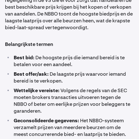
regelgeving in de VS die ervoor zorgt dat handelaren de
best beschikbare prijs krijgen bij het kopen of verkopen
van aandelen. De NBBO toont de hoogste biedprijs en de
laagste laatprijs over alle beurzen heen, wat de krapste
bied-laat-spread vertegenwoordigt.
Belangrijkste termen
•
Best bid:
De hoogste prijs die iemand bereid is te
betalen voor een aandeel.
•
Best offer/ask:
De laagste prijs waarvoor iemand
bereid is te verkopen.
•
Wettelijke vereiste:
Volgens de regels van de SEC
moeten brokers transacties uitvoeren tegen de
NBBO of beter om eerlijke prijzen voor beleggers te
garanderen.
•
Geconsolideerde gegevens:
Het NBBO-systeem
verzamelt prijzen van meerdere beurzen om de
meest concurrerende bied- en laatprijs te bieden.