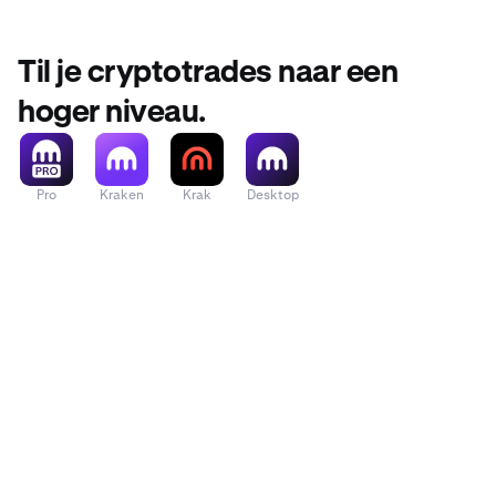
Til je cryptotrades naar een
hoger niveau.
Pro
Kraken
Krak
Desktop