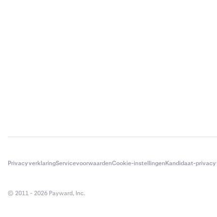
Privacyverklaring
Servicevoorwaarden
Cookie-instellingen
Kandidaat-privacy
© 2011 - 2026 Payward, Inc.