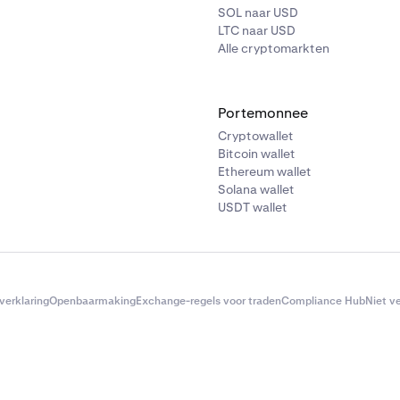
SOL naar USD
LTC naar USD
Alle cryptomarkten
Portemonnee
Cryptowallet
Bitcoin wallet
Ethereum wallet
Solana wallet
USDT wallet
verklaring
Openbaarmaking
Exchange-regels voor traden
Compliance Hub
Niet v