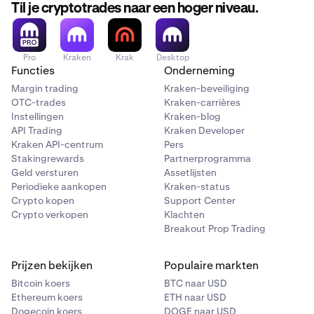
Til je cryptotrades naar een hoger niveau.
samengevoegd in het hoofdaccount.
Handel in NIGHT Perp
Alleen het NIGHT Perp-handelsvolume tijdens de
Kraken behoudt zich het recht voor om deelnemers
challenge telt mee voor beloningen.
te diskwalificeren die misbruik maken van de
Pro
Kraken
Krak
Desktop
promotie, inclusief door het gebruik van meerdere
Functies
Onderneming
Als je nog geen account hebt, maak er dan een aan en
accounts, wash trading of volumemanipulatie.
voltooi de bovenstaande stappen voordat de challenge
Margin trading
Kraken-beveiliging
eindigt.
OTC-trades
Kraken-carrières
Alle deelname is onderworpen aan de
Instellingen
Kraken-blog
Servicevoorwaarden van Kraken.
API Trading
Kraken Developer
Kraken API-centrum
Pers
Stakingrewards
Partnerprogramma
Lees de
algemene voorwaarden
van Kraken voor alle
Geld versturen
Assetlijsten
regels van de challenge.
Periodieke aankopen
Kraken-status
Crypto kopen
Support Center
Crypto verkopen
Klachten
Breakout Prop Trading
Prijzen bekijken
Populaire markten
Bitcoin koers
BTC naar USD
Ethereum koers
ETH naar USD
Dogecoin koers
DOGE naar USD