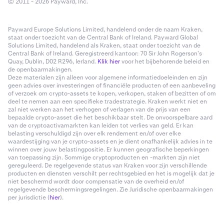
© 2011 - 2026 Payward, Inc.
Payward Europe Solutions Limited, handelend onder de naam Kraken,
staat onder toezicht van de Central Bank of Ireland. Payward Global
Solutions Limited, handelend als Kraken, staat onder toezicht van de
Central Bank of Ireland. Geregistreerd kantoor: 70 Sir John Rogerson’s
Quay, Dublin, D02 R296, Ierland.
Klik hier
voor het bijbehorende beleid en
de openbaarmakingen.
Deze materialen zijn alleen voor algemene informatiedoeleinden en zijn
geen advies over investeringen of financiële producten of een aanbeveling
of verzoek om crypto-assets te kopen, verkopen, staken of bezitten of om
deel te nemen aan een specifieke tradestrategie. Kraken werkt niet en
zal niet werken aan het verhogen of verlagen van de prijs van een
bepaalde crypto-asset die het beschikbaar stelt. De onvoorspelbare aard
van de cryptoactivamarkten kan leiden tot verlies van geld. Er kan
belasting verschuldigd zijn over elk rendement en/of over elke
waardestijging van je crypto-assets en je dient onafhankelijk advies in te
winnen over jouw belastingpositie. Er kunnen geografische beperkingen
van toepassing zijn. Sommige cryptoproducten en -markten zijn niet
gereguleerd. De regelgevende status van Kraken voor zijn verschillende
producten en diensten verschilt per rechtsgebied en het is mogelijk dat je
niet beschermd wordt door compensatie van de overheid en/of
regelgevende beschermingsregelingen. Zie Juridische openbaarmakingen
per jurisdictie (
hier
).