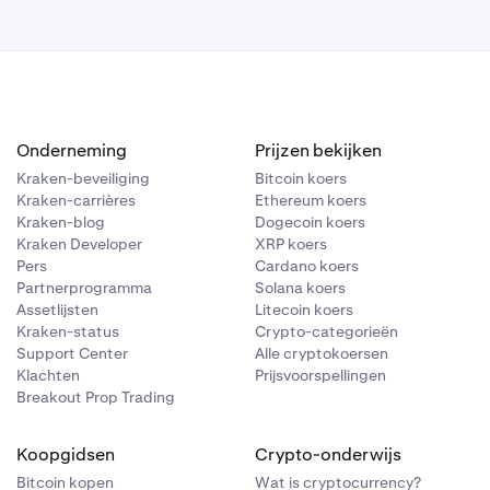
Onderneming
Prijzen bekijken
Kraken-beveiliging
Bitcoin koers
Kraken-carrières
Ethereum koers
Kraken-blog
Dogecoin koers
Kraken Developer
XRP koers
Pers
Cardano koers
Partnerprogramma
Solana koers
Assetlijsten
Litecoin koers
Kraken-status
Crypto-categorieën
Support Center
Alle cryptokoersen
Klachten
Prijsvoorspellingen
Breakout Prop Trading
Koopgidsen
Crypto-onderwijs
Bitcoin kopen
Wat is cryptocurrency?