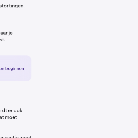
stortingen.
aar je
st.
sen beginnen
rdt er ook
at moet
ansactie moet