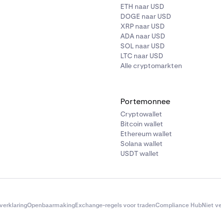
ETH naar USD
DOGE naar USD
XRP naar USD
ADA naar USD
SOL naar USD
LTC naar USD
Alle cryptomarkten
Portemonnee
Cryptowallet
Bitcoin wallet
Ethereum wallet
Solana wallet
USDT wallet
verklaring
Openbaarmaking
Exchange-regels voor traden
Compliance Hub
Niet v