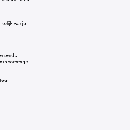
kelijk van je
verzendt.
en in sommige
tbot.