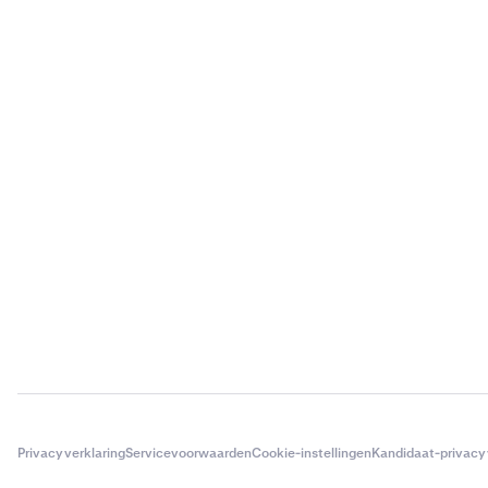
Privacyverklaring
Servicevoorwaarden
Cookie-instellingen
Kandidaat-privacy