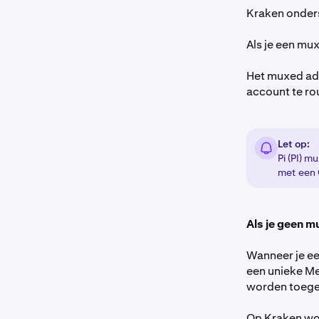
Kraken onders
Als je een mux
Het muxed adre
account te rou
Let op:
Pi (PI) 
met een 
Als je geen m
Wanneer je ee
een unieke M
worden toegev
Op Kraken wo