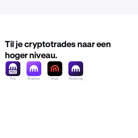
Til je cryptotrades naar een
hoger niveau.
Pro
Kraken
Krak
Desktop