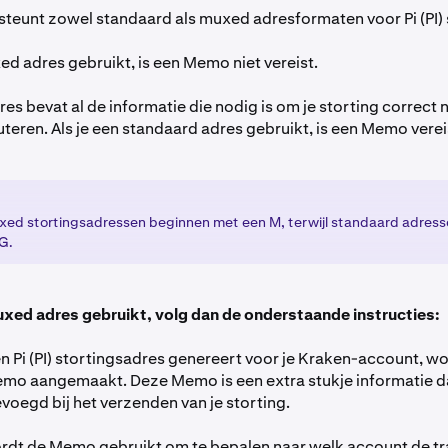
teunt zowel standaard als muxed adresformaten voor Pi (PI) 
ed adres gebruikt, is een Memo niet vereist.
s bevat al de informatie die nodig is om je storting correct n
teren. Als je een standaard adres gebruikt, is een Memo verei
muxed stortingsadressen beginnen met een M, terwijl standaard adres
G.
uxed adres gebruikt, volg dan de onderstaande instructies:
n Pi (PI) stortingsadres genereert voor je Kraken-account, wo
emo aangemaakt. Deze Memo is een extra stukje informatie d
oegd bij het verzenden van je storting.
rdt de Memo gebruikt om te bepalen naar welk account de tr