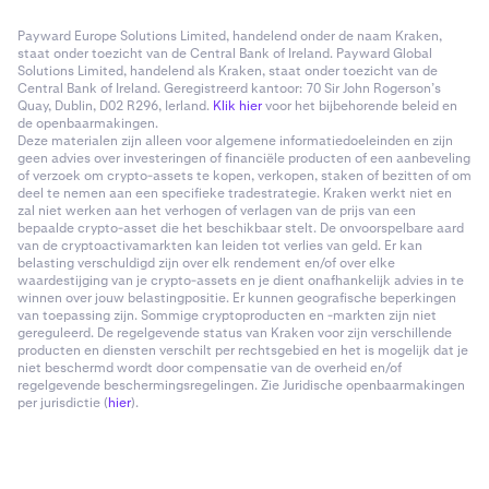
Payward Europe Solutions Limited, handelend onder de naam Kraken,
staat onder toezicht van de Central Bank of Ireland. Payward Global
Solutions Limited, handelend als Kraken, staat onder toezicht van de
Central Bank of Ireland. Geregistreerd kantoor: 70 Sir John Rogerson’s
Quay, Dublin, D02 R296, Ierland.
Klik hier
voor het bijbehorende beleid en
de openbaarmakingen.
Deze materialen zijn alleen voor algemene informatiedoeleinden en zijn
geen advies over investeringen of financiële producten of een aanbeveling
of verzoek om crypto-assets te kopen, verkopen, staken of bezitten of om
deel te nemen aan een specifieke tradestrategie. Kraken werkt niet en
zal niet werken aan het verhogen of verlagen van de prijs van een
bepaalde crypto-asset die het beschikbaar stelt. De onvoorspelbare aard
van de cryptoactivamarkten kan leiden tot verlies van geld. Er kan
belasting verschuldigd zijn over elk rendement en/of over elke
waardestijging van je crypto-assets en je dient onafhankelijk advies in te
winnen over jouw belastingpositie. Er kunnen geografische beperkingen
van toepassing zijn. Sommige cryptoproducten en -markten zijn niet
gereguleerd. De regelgevende status van Kraken voor zijn verschillende
producten en diensten verschilt per rechtsgebied en het is mogelijk dat je
niet beschermd wordt door compensatie van de overheid en/of
regelgevende beschermingsregelingen. Zie Juridische openbaarmakingen
per jurisdictie (
hier
).