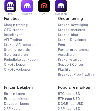
For more details, see
What Happens When Your Account
is Breached
.
Pro
Kraken
Krak
Desktop
Functies
Onderneming
Margin trading
Kraken-beveiliging
OTC-trades
Kraken-carrières
Instellingen
Kraken-blog
API Trading
Kraken Developer
Kraken API-centrum
Pers
Stakingrewards
Partnerprogramma
Geld versturen
Assetlijsten
Periodieke aankopen
Kraken-status
Crypto kopen
Support Center
Crypto verkopen
Klachten
Breakout Prop Trading
Prijzen bekijken
Populaire markten
Bitcoin koers
BTC naar USD
Ethereum koers
ETH naar USD
Dogecoin koers
DOGE naar USD
XRP koers
XRP naar USD