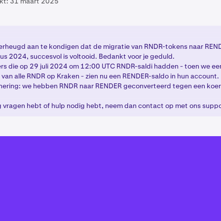
kt:
31 maart 2025
verheugd aan te kondigen dat de migratie van RNDR-tokens naar RE
us 2024, succesvol is voltooid. Bedankt voor je geduld.
rs die op 29 juli 2024 om 12:00 UTC RNDR-saldi hadden - toen we e
van alle RNDR op Kraken - zien nu een RENDER-saldo in hun account.
nnering: we hebben RNDR naar RENDER geconverteerd tegen een koers
og vragen hebt of hulp nodig hebt, neem dan contact op met ons supp