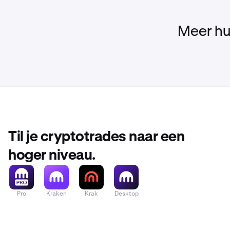
Meer hu
Til je cryptotrades naar een
hoger niveau.
Pro
Kraken
Krak
Desktop