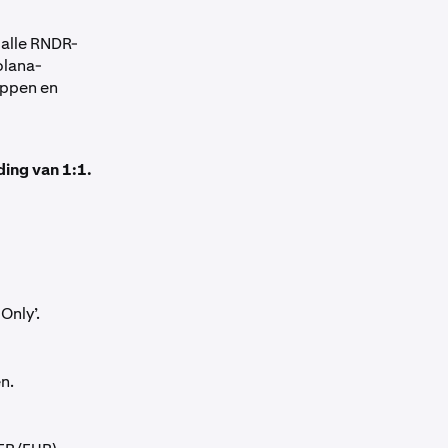
 alle RNDR-
olana-
appen en
ing van 1:1.
Only’.
n.