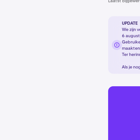
Laatst bijgewer
UPDATE
We zijn 
6 august
Gebruike
maakten 
Ter heri
Als je n