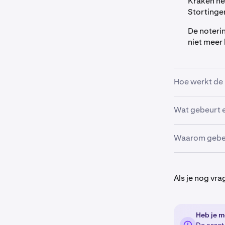
Kraken he
Stortinge
De noteri
niet meer
Hoe werkt de 
Op het momen
Wat gebeurt 
gemaakt van a
RENDER. De con
Als je op het
Waarom gebeu
je RNDR-sald
van 1:1.
We hebben de
ondersteunen.
Als je nog vra
oorspronkelij
community in 
migratie maak
Heb je m
aankondiging