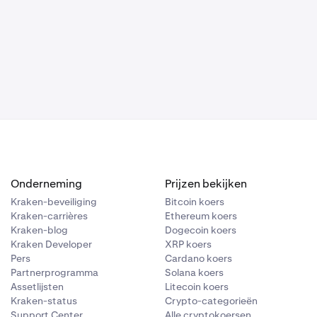
Onderneming
Prijzen bekijken
Kraken-beveiliging
Bitcoin koers
Kraken-carrières
Ethereum koers
Kraken-blog
Dogecoin koers
Kraken Developer
XRP koers
Pers
Cardano koers
Partnerprogramma
Solana koers
Assetlijsten
Litecoin koers
Kraken-status
Crypto-categorieën
Support Center
Alle cryptokoersen