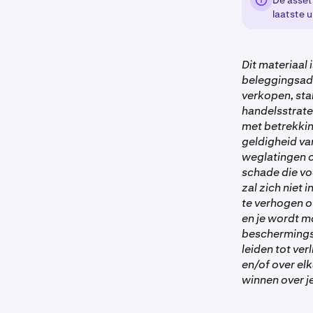
De asset 
laatste 
Dit materiaal
beleggingsadv
verkopen, sta
handelsstrateg
met betrekkin
geldigheid van
weglatingen of
schade die voo
zal zich niet 
te verhogen o
en je wordt m
beschermings
leiden tot ver
en/of over elk
winnen over j