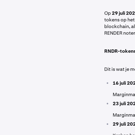
Op
29 juli 20
tokens op het
blockchain, a
RENDER noter
RNDR-tokens 
Dit is wat je 
•
16 juli 2
Marginmar
•
23 juli 2
Marginmar
•
29 juli 2