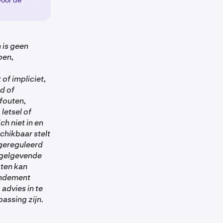
oor de
 is geen
pen,
of impliciet,
d of
 fouten,
letsel of
ch niet in en
schikbaar stelt
ngereguleerd
egelgevende
ten kan
rendement
 advies in te
assing zijn.