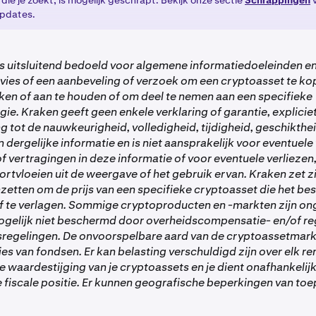
die je zoekt, is mogelijk geschrapt. Bekijk onze sectie
Schrappingen
v
updates.
 is uitsluitend bedoeld voor algemene informatiedoeleinden en
ies of een aanbeveling of verzoek om een cryptoasset te ko
ken of aan te houden of om deel te nemen aan een specifieke
ie. Kraken geeft geen enkele verklaring of garantie, expliciet 
g tot de nauwkeurigheid, volledigheid, tijdigheid, geschikthei
 dergelijke informatie en is niet aansprakelijk voor eventuele
 vertragingen in deze informatie of voor eventuele verliezen, 
rtvloeien uit de weergave of het gebruik ervan. Kraken zet zi
inzetten om de prijs van een specifieke cryptoasset die het be
f te verlagen. Sommige cryptoproducten en -markten zijn o
ogelijk niet beschermd door overheidscompensatie- en/of r
regelingen. De onvoorspelbare aard van de cryptoassetmark
lies van fondsen. Er kan belasting verschuldigd zijn over elk 
e waardestijging van je cryptoassets en je dient onafhankelijk
e fiscale positie. Er kunnen geografische beperkingen van toep