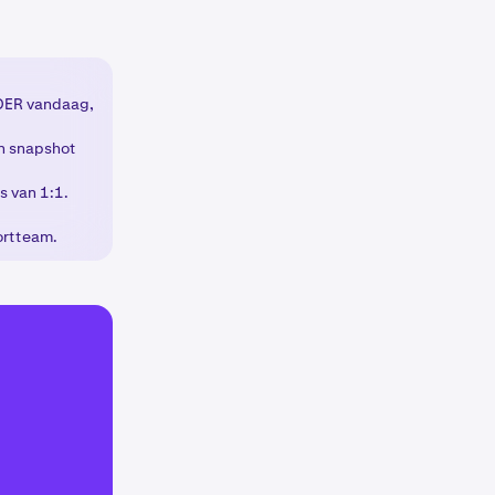
NDER vandaag,
en snapshot
 van 1:1.
ortteam.