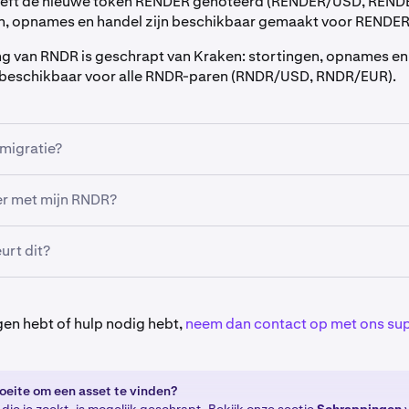
eft de nieuwe token RENDER genoteerd (RENDER/USD, REND
n, opnames en handel zijn beschikbaar gemaakt voor RENDER
ng van RNDR is geschrapt van Kraken: stortingen, opnames en 
 beschikbaar voor alle RNDR-paren (RNDR/USD, RNDR/EUR).
migratie?
t van de migratie van RNDR naar RENDER heeft Kraken een s
er met mijn RNDR?
lle RNDR-saldi van gebruikers en deze exacte saldi geconver
versie is 1:1, dus het saldo in RNDR zal identiek zijn in REND
 moment van de migratie naar RENDER op 29 juli een RNDR-sald
rt dit?
o door Kraken automatisch geconverteerd naar RENDER in ee
ze actie ondernomen om de roadmap van het Render Founda
 Dit was geen onafhankelijke beslissing van Kraken. Render 
gen hebt of hulp nodig hebt,
neem dan contact op met ons s
k als een ERC-20 op de Ethereum-blockchain, maar na een st
2023 is de upgrade naar de Solana-blockchain (SPL) begonn
t deel uit van dat proces. Lees voor meer informatie de
upgra
oeite om een asset te vinden?
die is gepubliceerd door de Render Foundation.