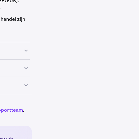
ER/EUR).
.
handel zijn
napshot
teerd naar
ER.
o had, dan is
n verhouding
tion-team te
draaide
upportteam
.
emming in de
en. Deze
de-