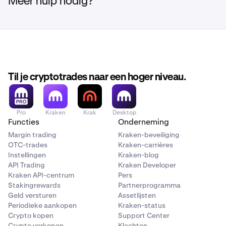
Meer hulp nodig?
Til je cryptotrades naar een hoger niveau.
Pro
Kraken
Krak
Desktop
Functies
Onderneming
Margin trading
Kraken-beveiliging
OTC-trades
Kraken-carrières
Instellingen
Kraken-blog
API Trading
Kraken Developer
Kraken API-centrum
Pers
Stakingrewards
Partnerprogramma
Geld versturen
Assetlijsten
Periodieke aankopen
Kraken-status
Crypto kopen
Support Center
Crypto verkopen
Klachten