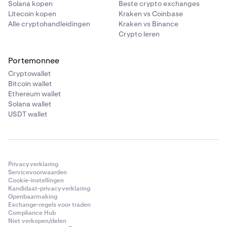
Solana kopen
Beste crypto exchanges
Litecoin kopen
Kraken vs Coinbase
Alle cryptohandleidingen
Kraken vs Binance
Crypto leren
Portemonnee
Cryptowallet
Bitcoin wallet
Ethereum wallet
Solana wallet
USDT wallet
Privacyverklaring
Servicevoorwaarden
Cookie-instellingen
Kandidaat-privacyverklaring
Openbaarmaking
Exchange-regels voor traden
Compliance Hub
Niet verkopen/delen