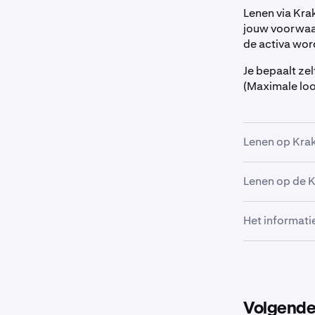
Lenen via Krak
jouw voorwaar
de activa wor
Je bepaalt zel
(Maximale loop
Lenen op Kra
Lenen op de 
Klik in he
1
Het informati
Tik op de
1
vervolge
Kies bov
2
in USDG, 
Volgende 