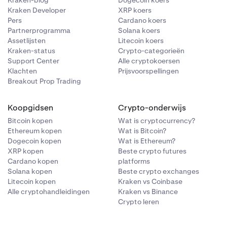
Kraken-blog
Dogecoin koers
huifregelaar
Kraken Developer
XRP koers
f je kunt deze
Pers
Cardano koers
ld hebben we
Partnerprogramma
Solana koers
Assetlijsten
Litecoin koers
t leningen aan
Kraken-status
Crypto-categorieën
DC
-lening af,
Support Center
Alle cryptokoersen
geven over de
Klachten
Prijsvoorspellingen
 je
Breakout Prop Trading
Koopgidsen
Crypto-onderwijs
n te scrollen
Bitcoin kopen
Wat is cryptocurrency?
Ethereum kopen
Wat is Bitcoin?
Dogecoin kopen
Wat is Ethereum?
XRP kopen
Beste crypto futures
, worden
Cardano kopen
platforms
an 1:1. Houd
Solana kopen
Beste crypto exchanges
etaald in de
Litecoin kopen
Kraken vs Coinbase
dportemonnee
Alle cryptohandleidingen
Kraken vs Binance
Crypto leren