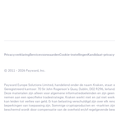
Loan amo
bedrag bep
lening is 
Eerst sele
3
op de graf
Available
rechtstree
Voer verv
5
nadat de l
gekozen v
hebben we
de afsluit
dagen voo
Voer verv
4
margevere
hebben we
voor 50.0
Privacyverklaring
Servicevoorwaarden
Cookie-instellingen
Kandidaat-privacy
4hr Intere
bedrag en 
valuta van
© 2011 - 2026 Payward, Inc.
andere ac
Payward Europe Solutions Limited, handelend onder de naam Kraken, staat ond
Geregistreerd kantoor: 70 Sir John Rogerson’s Quay, Dublin, D02 R296, Ierland
Annual rat
Deze materialen zijn alleen voor algemene informatiedoeleinden en zijn geen 
Flexline-l
nemen aan een specifieke tradestrategie. Kraken werkt niet en zal niet werk
weergegeve
kan leiden tot verlies van geld. Er kan belasting verschuldigd zijn over elk r
beperkingen van toepassing zijn. Sommige cryptoproducten en -markten zijn ni
uur.
beschermd wordt door compensatie van de overheid en/of regelgevende besch