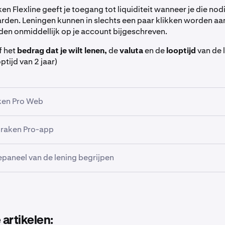
en Flexline geeft je toegang tot liquiditeit wanneer je die nod
den. Leningen kunnen in slechts een paar klikken worden a
den onmiddellijk op je account bijgeschreven.
f het
bedrag dat je wilt lenen,
de
valuta
en de
looptijd
van de 
tijd van 2 jaar)
ken Pro Web
Kraken Pro-app
t navigatiepaneel aan de linkerkant van Kraken Pro op
Loans.
epaneel van de lening begrijpen
 knop
Meer
in de rechterbenedenhoek van de Kraken Pro-app.
ns op
Leningen
in het gedeelte Tools & meer.
enaan de
Loans-pagina
de valuta die je wilt lenen. Flexline bie
USDC, BTC, ETH en meer. Voor dit voorbeeld sluiten we een
US
artikelen: