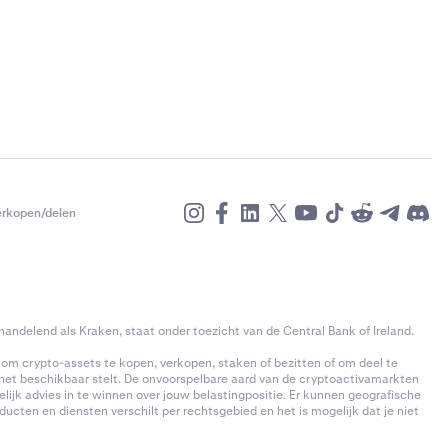
leent. Dit
ng totdat de
huifregelaar
f je kunt deze
t opnemen
ld hebben we
t voorbeeld
opbrengst na
van 200
derpand en de
t voorbeeld
fluctueren.
van 90 dagen
erkopen/delen
sis van het
ht in de
zit, worden
andelend als Kraken, staat onder toezicht van de Central Bank of Ireland.
 die op je
k om crypto-assets te kopen, verkopen, staken of bezitten of om deel te
 het beschikbaar stelt. De onvoorspelbare aard van de cryptoactivamarkten
allen van 4
kelijk advies in te winnen over jouw belastingpositie. Er kunnen geografische
cten en diensten verschilt per rechtsgebied en het is mogelijk dat je niet