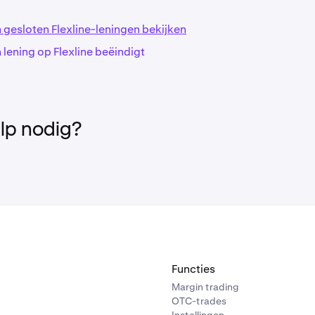
 proces voor alle valuta's nagenoeg hetzelfde is.
 gesloten Flexline-leningen bekijken
 lening op Flexline beëindigt
e valuta hebt geselecteerd die je wilt lenen, krijg je een lijngra
ulier en een informatiepaneel aan de rechterkant te zien.
lp nodig?
Functies
Margin trading
OTC-trades