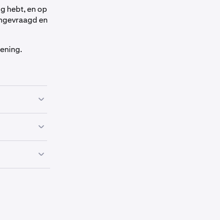
ig hebt, en op
angevraagd en
lening.
 Tik
dt leningen aan
DG
-lening af,