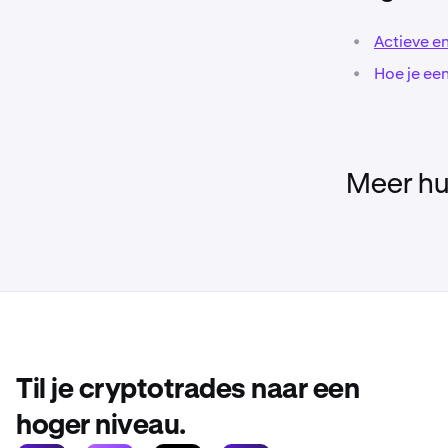
hoewel het
•
Actieve en
•
Hoe je een
Nadat je d
3
orderform
Meer hu
Til je cryptotrades naar een
hoger niveau.