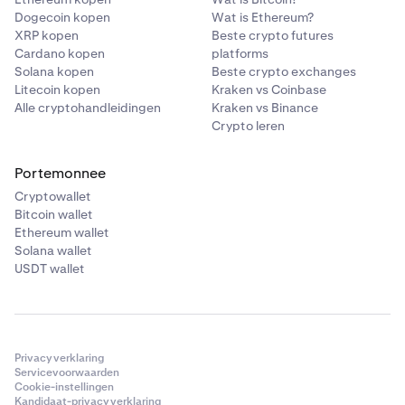
Dogecoin kopen
Wat is Ethereum?
XRP kopen
Beste crypto futures
Cardano kopen
platforms
Solana kopen
Beste crypto exchanges
Litecoin kopen
Kraken vs Coinbase
Alle cryptohandleidingen
Kraken vs Binance
Crypto leren
Portemonnee
Cryptowallet
Bitcoin wallet
Ethereum wallet
Solana wallet
USDT wallet
Privacyverklaring
Servicevoorwaarden
Cookie-instellingen
Kandidaat-privacyverklaring