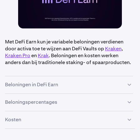
Met DeFi Earn kun je variabele beloningen verdienen
door activa toe te wijzen aan DeFi Vaults op
Kraken
,
Kraken Pro
en
Krak
. Beloningen en kosten werken
anders dan bij traditionele staking- of spaarproducten.
Beloningen in DeFi Earn
Beloningspercentages
•
Variabele APY
: Beloningen zijn gebaseerd op vraag
en aanbod in de leenprotocollen die DeFi Vaults
Beloningspercentages worden weergegeven als een
gebruiken. Dit betekent dat je APY op elk moment
Kosten
Annual Percentage Yield (APY)
en kunnen per vault
kan veranderen.
verschillen. Kraken toont de huidige APY op basis van
•
Continue opbouw
: Beloningen worden niet wekelijks
Kosten voor DeFi Earn worden op twee manieren in
marktgegevens verstrekt door de risicobeheerder van