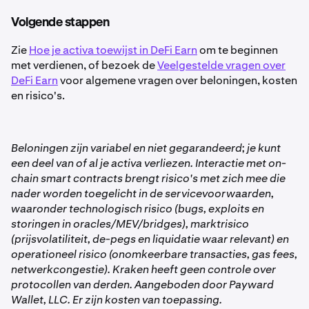
of maandelijks uitbetaald. In plaats daarvan stijgt je
rekening gebracht:
de vault.
vault-saldo continu in realtime.
Volgende stappen
•
Samengestelde groei
: Beloningen verhogen
Een percentage van de inkomsten van de Vault wordt
1
Zie
Hoe je activa toewijst in DeFi Earn
om te beginnen
automatisch je saldo, zodat je verdiensten zelf ook
als vergoeding ingehouden. Deze vergoeding wordt
met verdienen, of bezoek de
Veelgestelde vragen over
weer extra beloningen kunnen opleveren.
automatisch van de Vault afgetrokken voordat de
DeFi Earn
voor algemene vragen over beloningen, kosten
•
Vault-specifieke tarieven
: Elke vault (Balanced,
inkomsten in je saldo worden getoond. Er zijn geen
en risico's.
High-Yield, enz.) heeft een eigen APY, die in de app
kosten wanneer je opneemt.
wordt weergegeven.
Als je een andere activa kiest dan USDC, brengt
2
Kraken de standaardkosten in rekening om deze
Beloningen zijn variabel en niet gegarandeerd; je kunt
Je kunt je
totale beloningen, gemiddelde APY en huidige
naar USDC om te zetten voordat ze in een Vault
een deel van of al je activa verliezen. Interactie met on-
vault-verdiensten
op elk moment bekijken in het
worden gestort. Je krijgt de kans om de kosten te
chain smart contracts brengt risico's met zich mee die
tabblad Earn.
bekijken voordat je de storting bevestigt.
nader worden toegelicht in de servicevoorwaarden,
waaronder technologisch risico (bugs, exploits en
storingen in oracles/MEV/bridges), marktrisico
(prijsvolatiliteit, de-pegs en liquidatie waar relevant) en
operationeel risico (onomkeerbare transacties, gas fees,
netwerkcongestie). Kraken heeft geen controle over
protocollen van derden. Aangeboden door Payward
Wallet, LLC. Er zijn kosten van toepassing.